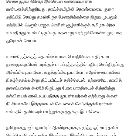
செல்ல முற்படுகின்ற இச்செயல் வன்மையானக்
கண்டனத்திற்குரியது. தாய்த்தமிழின் தொன்மையை குறை
மதிப்பீடு செய்து சமஸ்கிருத மேலாதிக்கத்தை நிறுவ முயலும்
மத்தியில் ஆளும் பாஜக அரசின் சூழ்ச்சிக்குத் தமிழக அரசு
சம்மதித்து உடன்பட்டிருப்பது எதனாலும் ஏற்றுக்கொள்ள முடியாத
துரோகச் செயல்.
சமஸ்கிருத்தைத் தொன்மையான மொழியென எதிர்கால
தலைமுறையினர் படிக்கும் பாடப்புத்தகத்தில் பதிவு செய்திருப்பது
அச்சுப்பிழையாலோ, கருத்துப்பிழையாலோ, எதேச்சையாகவோ
நிகழ்ந்ததல்ல.இது திட்டமிட்டச் சதிச்செயல். ஏற்கனவே, காவித்
தலைப்பாகை அணிந்திருப்பது போல பாரதியைச் சித்தரித்து
கல்வியைக் காவிமயப்படுத்த முயன்றவர்கள் தற்போது அதன்
நீட்சியாகவே இத்தகையச் செயலைச் செய்திருக்கிறார்கள்
என்பதில் துளியவும் மாற்றுக்கருத்துக்கு இடமில்லை.
தமிழானது ஐம்பதாயிரம் ஆண்டுகளுக்கு மூத்த ஓர் உயர்தனிச்
செம்மொழி. எல்லாவித இலக்கண, இலக்கிய வளங்களையும்