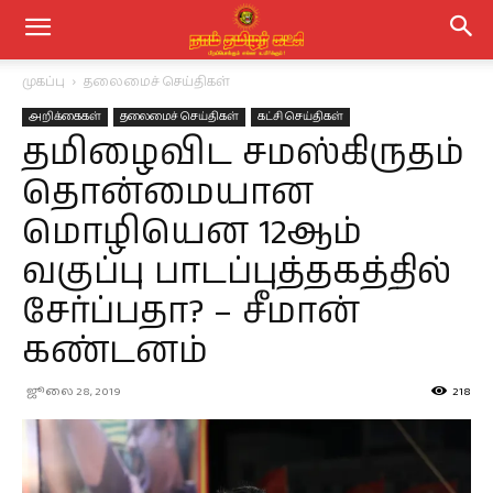
முகப்பு
தலைமைச் செய்திகள்
அறிக்கைகள்
தலைமைச் செய்திகள்
கட்சி செய்திகள்
தமிழைவிட சமஸ்கிருதம்
தொன்மையான
மொழியென 12ஆம்
வகுப்பு பாடப்புத்தகத்தில்
சேர்ப்பதா? – சீமான்
கண்டனம்
ஜூலை 28, 2019
218