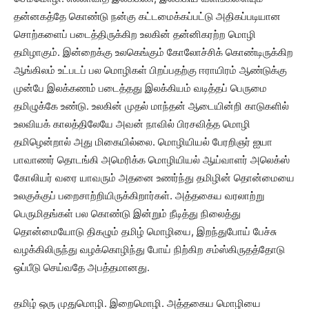
தன்னகத்தே கொண்டு நன்கு கட்டமைக்கப்பட்டு அதிகப்படியான
சொற்களைப் படைத்திருக்கிற உலகின் தன்னிகரற்ற மொழி
தமிழாகும். இன்றைக்கு உலகெங்கும் கோலோச்சிக் கொண்டிருக்கிற
ஆங்கிலம் உட்படப் பல மொழிகள் பிறப்பதற்கு ஈராயிரம் ஆண்டுக்கு
முன்பே இலக்கணம் படைத்தது இலக்கியம் வடித்தப் பெருமை
தமிழுக்கே உண்டு. உலகின் முதல் மாந்தன் ஆடையின்றி காடுகளில்
உலவியக் காலத்திலேயே அவன் நாவில் பிரசவித்த மொழி
தமிழென்றால் அது மிகையில்லை. மொழியியல் பேரறிஞர் ஐயா
பாவாணர் தொடங்கி அமெரிக்க மொழியியல் ஆய்வாளர் அலெக்ஸ்
கோலியர் வரை யாவரும் அதனை உணர்ந்து தமிழின் தொன்மையை
உலகுக்குப் பறைசாற்றியிருக்கிறார்கள். அத்தகைய வரலாற்று
பெருமிதங்கள் பல கொண்டு இன்றும் நீடித்து நிலைத்து
தொன்மையோடு திகழும் தமிழ் மொழியை, இறந்துபோய் பேச்சு
வழக்கிலிருந்து வழக்கொழிந்து போய் நிற்கிற சம்ஸ்கிருதத்தோடு
ஒப்பீடு செய்வதே அபத்தமானது.
தமிழ் ஒரு முதுமொழி. இறைமொழி. அத்தகைய மொழியை