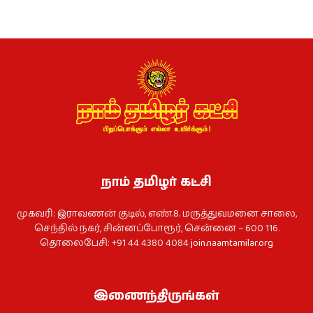
நாம் தமிழர் கட்சி
முகவரி: இராவணன் குடில், எண்.8. மருத்துவமனை சாலை,
செந்தில் நகர், சின்னப்போரூர், சென்னை – 600 116.
தொலைபேசி: +91 44 4380 4084
join.naamtamilar.org
இணைந்திருங்கள்