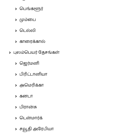
பெங்களூர்
மும்பை
டெல்லி
காரைக்கால்
புலம்பெயர் தேசங்கள்
ஜெர்மனி
பிரிட்டானியா
அமெரிக்கா
கனடா
பிரான்சு
டென்மார்க்
சவூதி அரேபியா