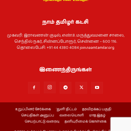
நாம் தமிழர் கட்சி
முகவரி: இராவணன் குடில், எண்.8. மருத்துவமனை சாலை,
செந்தில் நகர், சின்னப்போரூர், சென்னை – 600 116.
தொலைபேசி: +91 44 4380 4084
join.naamtamilar.org
இணைந்திருங்கள்
உறுப்பினர் சேர்க்கை
‘துளி’ திட்டம்
தரவிறக்கப் பகுதி
செய்திகள் அனுப்ப
வலையொளி
மாத இதழ்
செயற்பாட்டு வரைவு
தனியுரிமைக் கொள்கை