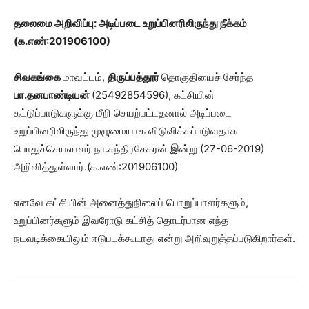
தலைமை அறிவிப்பு: அடிப்படை உறுப்பினரிலிருந்து நீக்கம்
(க.எண்:201906100)
சிவகங்கை
மாவட்டம்,
திருப்பத்தூர்
தொகுதியைச் சேர்ந்த
பா.தனபாண்டியன்
(25492854596), கட்சியின்
கட்டுப்பாடுகளுக்கு மீறி செயற்பட்டதனால் அடிப்படை
உறுப்பினரிலிருந்து முழுமையாக விடுவிக்கப்படுவதாக
பொதுச்செயலாளர் நா.சந்திரசேகரன் இன்று (27-06-2019)
அறிவித்துள்ளார்.(க.எண்:201906100)
எனவே கட்சியின் அனைத்துநிலைப் பொறுப்பாளர்களும்,
உறுப்பினர்களும் இவரோடு கட்சித் தொடர்பான எந்த
நடவடிக்கையிலும் ஈடுபடக்கூடாது என்று அறிவுறுத்தப்படுகிறார்கள்.