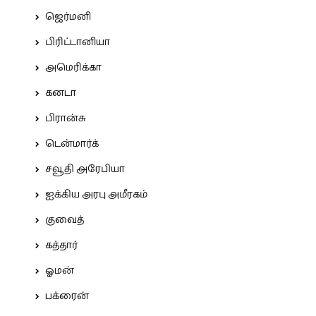
ஜெர்மனி
பிரிட்டானியா
அமெரிக்கா
கனடா
பிரான்சு
டென்மார்க்
சவூதி அரேபியா
ஐக்கிய அரபு அமீரகம்
குவைத்
கத்தார்
ஓமன்
பக்ரைன்