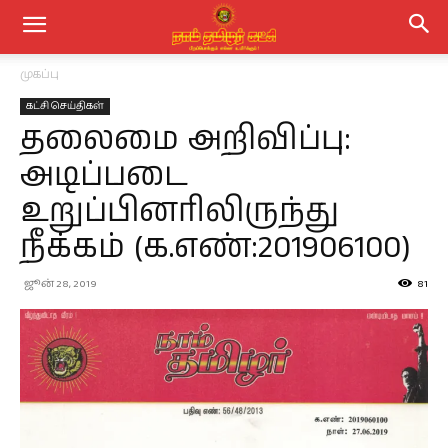
முகப்பு
கட்சி செய்திகள்
தலைமை அறிவிப்பு:
அடிப்படை
உறுப்பினரிலிருந்து
நீக்கம் (க.எண்:201906100)
ஜூன் 28, 2019
81