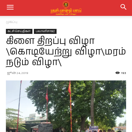
முகப்பு
கட்சி செய்திகள்
பவானிசாகர்
கிளை திறப்பு விழா
\கொடியேற்று விழா\மரம்
நடும் விழா\
ஜூன் 24, 2019
193