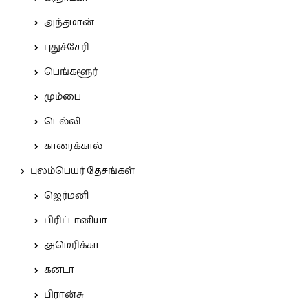
அந்தமான்
புதுச்சேரி
பெங்களூர்
மும்பை
டெல்லி
காரைக்கால்
புலம்பெயர் தேசங்கள்
ஜெர்மனி
பிரிட்டானியா
அமெரிக்கா
கனடா
பிரான்சு