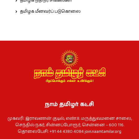
தமிழக நதிநீர் சிக்கல்கள்
தமிழக மீனவர்ப் படுகொலை
நாம் தமிழர் கட்சி
முகவரி: இராவணன் குடில், எண்.8. மருத்துவமனை சாலை,
செந்தில் நகர், சின்னப்போரூர், சென்னை – 600 116.
தொலைபேசி: +91 44 4380 4084
join.naamtamilar.org