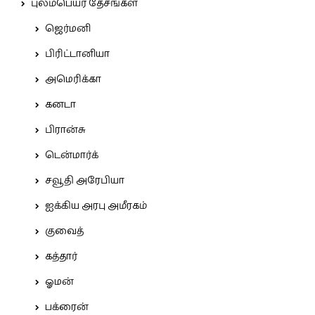
புலம்பெயர் தேசங்கள்
ஜெர்மனி
பிரிட்டானியா
அமெரிக்கா
கனடா
பிரான்சு
டென்மார்க்
சவூதி அரேபியா
ஐக்கிய அரபு அமீரகம்
குவைத்
கத்தார்
ஓமன்
பக்ரைன்