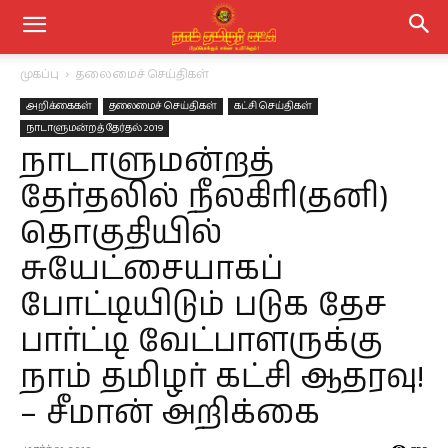
முகப்பு
தலைமைச் செய்திகள்
அறிக்கைகள்
தலைமைச் செய்திகள்
கட்சி செய்திகள்
நாடாளுமன்றத் தேர்தல் 2019
நாடாளுமன்றத்
தேர்தலில் நீலகிரி(தனி)
தொகுதியில்
சுயேட்சையாகப்
போட்டியிடும் படுக தேச
பார்ட்டி வேட்பாளருக்கு
நாம் தமிழர் கட்சி ஆதரவு!
– சீமான் அறிக்கை