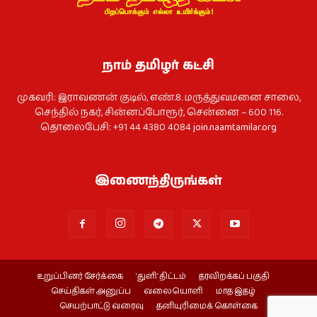
நாம் தமிழர் கட்சி
முகவரி: இராவணன் குடில், எண்.8. மருத்துவமனை சாலை,
செந்தில் நகர், சின்னப்போரூர், சென்னை – 600 116.
தொலைபேசி: +91 44 4380 4084
join.naamtamilar.org
இணைந்திருங்கள்
உறுப்பினர் சேர்க்கை
‘துளி’ திட்டம்
தரவிறக்கப் பகுதி
செய்திகள் அனுப்ப
வலையொளி
மாத இதழ்
செயற்பாட்டு வரைவு
தனியுரிமைக் கொள்கை