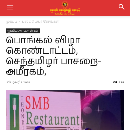
முகப்பு
புலம்பெயர் தேசங்கள்
ஐக்கிய அரபு அமீரகம்
பொங்கல் விழா
கொண்டாட்டம்,
செந்தமிழர் பாசறை-
அமீரகம்,
பிப்ரவரி 1, 2019
229