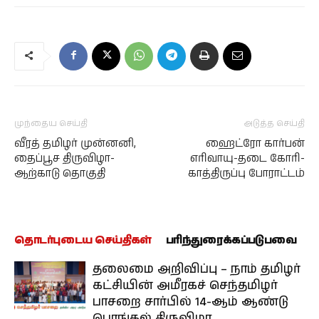
முந்தைய செய்தி
அடுத்த செய்தி
வீரத் தமிழர் முன்னனி,
ஹைட்ரோ கார்பன்
தைப்பூச திருவிழா-
எரிவாயு-தடை கோரி-
ஆற்காடு தொகுதி
காத்திருப்பு போராட்டம்
தொடர்புடைய செய்திகள்
பரிந்துரைக்கப்படுபவை
தலைமை அறிவிப்பு – நாம் தமிழர்
கட்சியின் அமீரகச் செந்தமிழர்
பாசறை சார்பில் 14-ஆம் ஆண்டு
பொங்கல் திருவிழா,