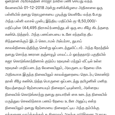
ஒன்றான அமீரகத்தின் சார்ஜா நகரில் பணி செய்து வந்த
வேளையில் 01-12-2018 அன்று சனிக்கிழமை அதிகாலை ஒரு
பள்ளியில் தனது தொழுகையை முடித்து வெளியே வந்த போது
அந்த பள்ளி வாசல் முன்பு இந்திய மதிப்பில் ரூ-8,50,000/-
மதிப்புள்ள (44,495 திராகம்)பணத்துடன் ஒரு பை கீழே கிடந்ததை
கண்டெடுத்தார். அந்த பணப்பையை உடனே எந்தவித தீய
சிந்தனைக்கும் இடம் கொடாமல் அல்பர்சா, துபாய்
காவல்நிலையத்திற்கு சென்று ஒப்படைத்துவிட்டார். அந்த நேரத்தில்
தனது சொந்த ஊரான தஞ்சாவூர் மாவட்டம் ஒரத்தநாடு பகுதியில்
கஜா கொடுங்காற்றினால் குடும்ப உறவுகள் மற்றும் வீட்டில் உள்ள
உறவுகள் பாதிப்படைந்த வேலையிலும், அவருடைய தேவை மிக
அதிகமாக இருந்த நிலையிலும் காவல்துறையை தொடர்பு கொண்டு
தான் கீழே கண்டெடுத்த பொருளை ஒப்படைத்து தமிழனின் மனித
நேயத்தையும் நேர்மையையும் நிலைநாட்டியுள்ளார், அன்றைய
நிலையில் கொடுங்காற்று தனது தாயாரின் கை உடைந்த நிலையில்
மருத்துவ செலவிற்காக பணம் தேவை உடனே அனுப்பு என்ற
நிலையிலும் தனது நேர்மையை நிலைநாட்டிய அந்த தம்பிக்கு
எத்துணை வாழ்த்துக்கள் கூறினாலும் அதற்கு ஈடுஇணை ஆகாது.