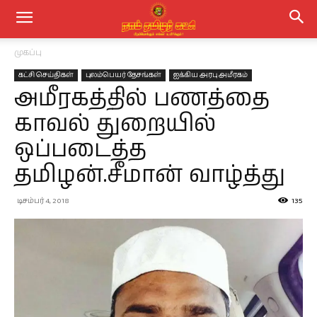
முகப்பு
கட்சி செய்திகள்
புலம்பெயர் தேசங்கள்
ஐக்கிய அரபு அமீரகம்
அமீரகத்தில் பணத்தை
காவல் துறையில்
ஒப்படைத்த
தமிழன்.சீமான் வாழ்த்து
டிசம்பர் 4, 2018
135