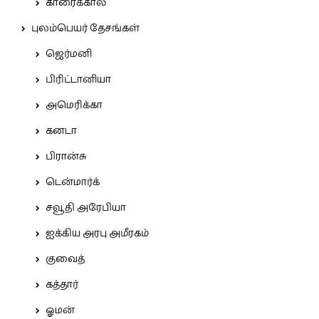
காரைக்கால்
புலம்பெயர் தேசங்கள்
ஜெர்மனி
பிரிட்டானியா
அமெரிக்கா
கனடா
பிரான்சு
டென்மார்க்
சவூதி அரேபியா
ஐக்கிய அரபு அமீரகம்
குவைத்
கத்தார்
ஓமன்