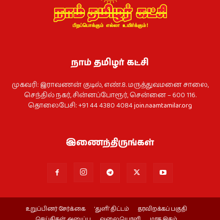
நாம் தமிழர் கட்சி
முகவரி: இராவணன் குடில், எண்.8. மருத்துவமனை சாலை,
செந்தில் நகர், சின்னப்போரூர், சென்னை – 600 116.
தொலைபேசி: +91 44 4380 4084
join.naamtamilar.org
இணைந்திருங்கள்
உறுப்பினர் சேர்க்கை
‘துளி’ திட்டம்
தரவிறக்கப் பகுதி
செய்திகள் அனுப்ப
வலையொளி
மாத இதழ்