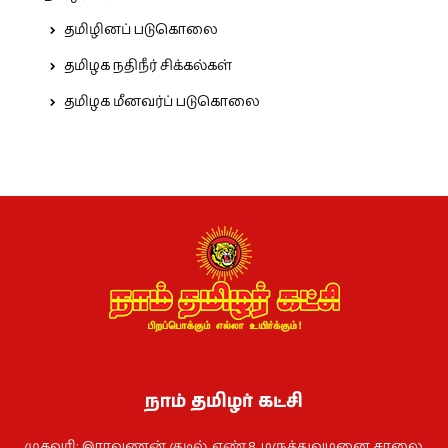
தமிழினப் படுகொலை
தமிழக நதிநீர் சிக்கல்கள்
தமிழக மீனவர்ப் படுகொலை
நாம் தமிழர் கட்சி
முகவரி: இராவணன் குடில், எண்.8. மருத்துவமனை சாலை,