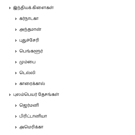
இந்தியக் கிளைகள்
கர்நாடகா
அந்தமான்
புதுச்சேரி
பெங்களூர்
மும்பை
டெல்லி
காரைக்கால்
புலம்பெயர் தேசங்கள்
ஜெர்மனி
பிரிட்டானியா
அமெரிக்கா