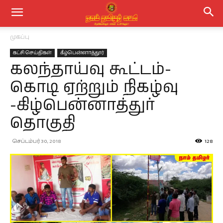
முகப்பு
கட்சி செய்திகள்
கீழ்பென்னாத்தூர்
கலந்தாய்வு கூட்டம்-
கொடி ஏற்றும் நிகழ்வு
-கிழ்பென்னாத்துர்
தொகுதி
செப்டம்பர் 30, 2018
128