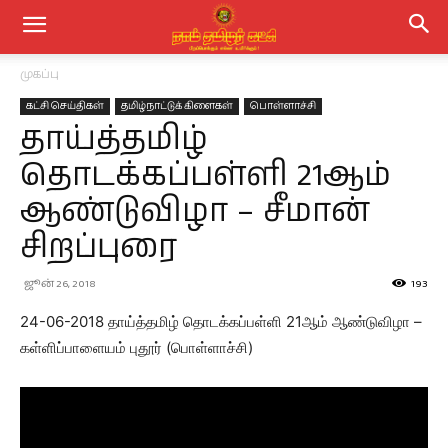
முகப்பு
கட்சி செய்திகள்
தமிழ்நாட்டுக் கிளைகள்
பொள்ளாச்சி
தாய்த்தமிழ்
தொடக்கப்பள்ளி 21ஆம்
ஆண்டுவிழா – சீமான்
சிறப்புரை
ஜூன் 26, 2018
193
24-06-2018 தாய்த்தமிழ் தொடக்கப்பள்ளி 21ஆம் ஆண்டுவிழா –
கள்ளிப்பாளையம் புதூர் (பொள்ளாச்சி)