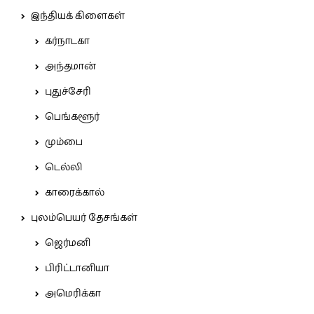
இந்தியக் கிளைகள்
கர்நாடகா
அந்தமான்
புதுச்சேரி
பெங்களூர்
மும்பை
டெல்லி
காரைக்கால்
புலம்பெயர் தேசங்கள்
ஜெர்மனி
பிரிட்டானியா
அமெரிக்கா