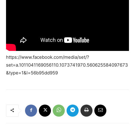
https://www.facebook.com/media/set/?
set=a.1011041169056110.1073741970.560625584097673
&type=1&l=56b95dd959