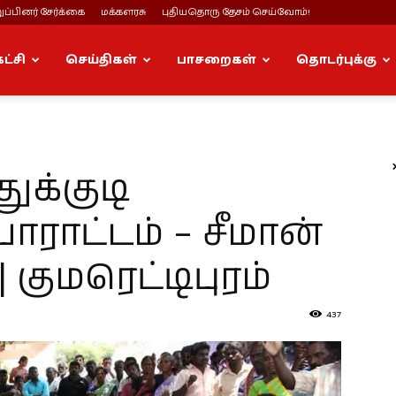
ப்பினர் சேர்க்கை
மக்களரசு
புதியதொரு தேசம் செய்வோம்!
கட்சி
செய்திகள்
பாசறைகள்
தொடர்புக்கு
துக்குடி
ராட்டம் – சீமான்
ுமரெட்டிபுரம்
437