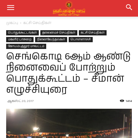
முகப்பு
கட்சி செய்திகள்
பொதுக்கூட்டங்கள்
தலைமைச் செய்திகள்
கட்சி செய்திகள்
மகளிர் பாசறை
நினைவேந்தல்கள்
பொள்ளாச்சி
கோயம்புத்தூர் மாவட்டம்
செங்கொடி 6ஆம் ஆண்டு
நினைவைப் போற்றும்
பொதுக்கூட்டம் – சீமான்
எழுச்சியுரை
ஆகஸ்ட் 20, 2017
1414