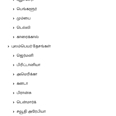
பெங்களூர்
மும்பை
டெல்லி
காரைக்கால்
புலம்பெயர் தேசங்கள்
ஜெர்மனி
பிரிட்டானியா
அமெரிக்கா
கனடா
பிரான்சு
டென்மார்க்
சவூதி அரேபியா