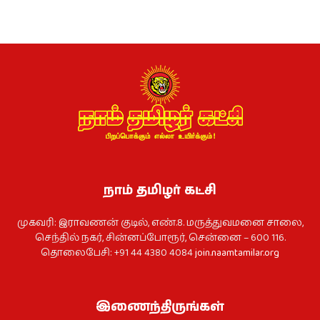
நாம் தமிழர் கட்சி
முகவரி: இராவணன் குடில், எண்.8. மருத்துவமனை சாலை,
செந்தில் நகர், சின்னப்போரூர், சென்னை – 600 116.
தொலைபேசி: +91 44 4380 4084
join.naamtamilar.org
இணைந்திருங்கள்