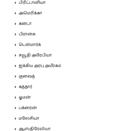
பிரிட்டானியா
அமெரிக்கா
கனடா
பிரான்சு
டென்மார்க்
சவூதி அரேபியா
ஐக்கிய அரபு அமீரகம்
குவைத்
கத்தார்
ஓமன்
பக்ரைன்
மலேசியா
ஆஸ்திரேலியா