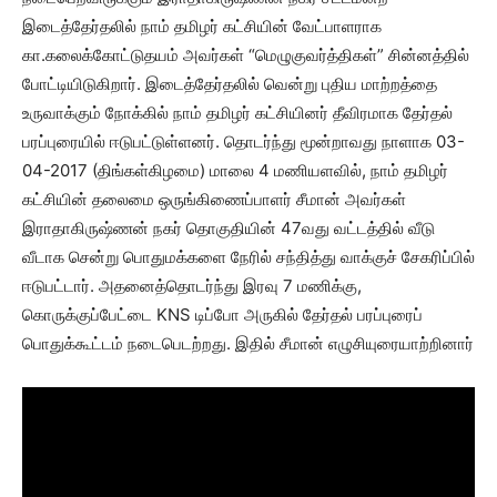
இடைத்தேர்தலில் நாம் தமிழர் கட்சியின் வேட்பாளராக
கா.கலைக்கோட்டுதயம் அவர்கள் “மெழுகுவர்த்திகள்” சின்னத்தில்
போட்டியிடுகிறார். இடைத்தேர்தலில் வென்று புதிய மாற்றத்தை
உருவாக்கும் நோக்கில் நாம் தமிழர் கட்சியினர் தீவிரமாக தேர்தல்
பரப்புரையில் ஈடுபட்டுள்ளனர். தொடர்ந்து மூன்றாவது நாளாக 03-
04-2017 (திங்கள்கிழமை) மாலை 4 மணியளவில், நாம் தமிழர்
கட்சியின் தலைமை ஒருங்கிணைப்பாளர் சீமான் அவர்கள்
இராதாகிருஷ்ணன் நகர் தொகுதியின் 47வது வட்டத்தில் வீடு
வீடாக சென்று பொதுமக்களை நேரில் சந்தித்து வாக்குச் சேகரிப்பில்
ஈடுபட்டார். அதனைத்தொடர்ந்து இரவு 7 மணிக்கு,
கொருக்குப்பேட்டை KNS டிப்போ அருகில் தேர்தல் பரப்புரைப்
பொதுக்கூட்டம் நடைபெடற்றது. இதில் சீமான் எழுசியுரையாற்றினார்