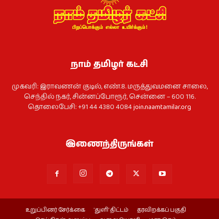
நாம் தமிழர் கட்சி
முகவரி: இராவணன் குடில், எண்.8. மருத்துவமனை சாலை,
செந்தில் நகர், சின்னப்போரூர், சென்னை – 600 116.
தொலைபேசி: +91 44 4380 4084
join.naamtamilar.org
இணைந்திருங்கள்
உறுப்பினர் சேர்க்கை
‘துளி’ திட்டம்
தரவிறக்கப் பகுதி