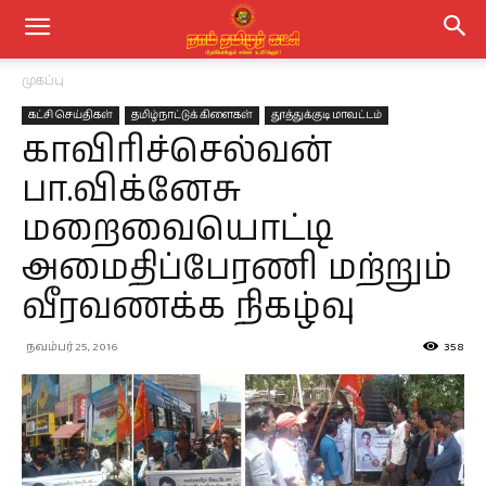
முகப்பு
கட்சி செய்திகள்
தமிழ்நாட்டுக் கிளைகள்
தூத்துக்குடி மாவட்டம்
காவிரிச்செல்வன்
பா.விக்னேசு
மறைவையொட்டி
அமைதிப்பேரணி மற்றும்
வீரவணக்க நிகழ்வு
நவம்பர் 25, 2016
358