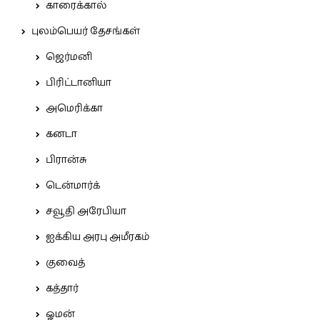
காரைக்கால்
புலம்பெயர் தேசங்கள்
ஜெர்மனி
பிரிட்டானியா
அமெரிக்கா
கனடா
பிரான்சு
டென்மார்க்
சவூதி அரேபியா
ஐக்கிய அரபு அமீரகம்
குவைத்
கத்தார்
ஓமன்