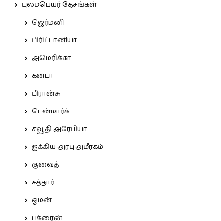
புலம்பெயர் தேசங்கள்
ஜெர்மனி
பிரிட்டானியா
அமெரிக்கா
கனடா
பிரான்சு
டென்மார்க்
சவூதி அரேபியா
ஐக்கிய அரபு அமீரகம்
குவைத்
கத்தார்
ஓமன்
பக்ரைன்