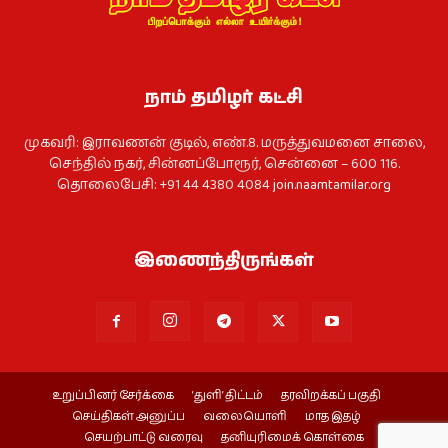
நாம் தமிழர் கட்சி
முகவரி: இராவணன் குடில், எண்.8. மருத்துவமனை சாலை,
செந்தில் நகர், சின்னப்போரூர், சென்னை – 600 116.
தொலைபேசி: +91 44 4380 4084
join.naamtamilar.org
இணைந்திருங்கள்
உறுப்பினர் சேர்க்கை
‘துளி’ திட்டம்
தரவிறக்கப் பகுதி
செய்திகள் அனுப்ப
வலையொளி
மாத இதழ்
செயற்பாட்டு வரைவு
தனியுரிமைக் கொள்கை