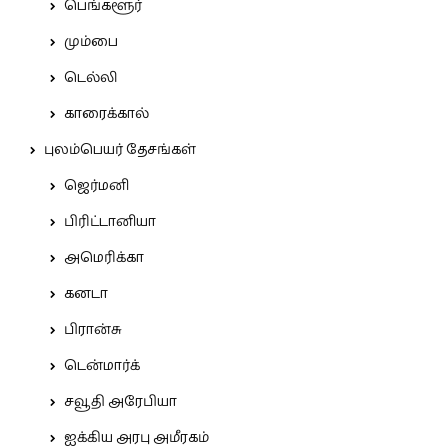
பெங்களூர்
மும்பை
டெல்லி
காரைக்கால்
புலம்பெயர் தேசங்கள்
ஜெர்மனி
பிரிட்டானியா
அமெரிக்கா
கனடா
பிரான்சு
டென்மார்க்
சவூதி அரேபியா
ஐக்கிய அரபு அமீரகம்