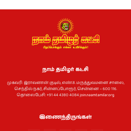
நாம் தமிழர் கட்சி
முகவரி: இராவணன் குடில், எண்.8. மருத்துவமனை சாலை,
செந்தில் நகர், சின்னப்போரூர், சென்னை – 600 116.
தொலைபேசி: +91 44 4380 4084
join.naamtamilar.org
இணைந்திருங்கள்