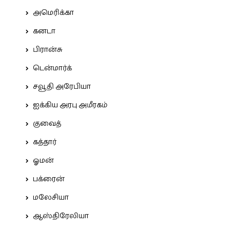
அமெரிக்கா
கனடா
பிரான்சு
டென்மார்க்
சவூதி அரேபியா
ஐக்கிய அரபு அமீரகம்
குவைத்
கத்தார்
ஓமன்
பக்ரைன்
மலேசியா
ஆஸ்திரேலியா