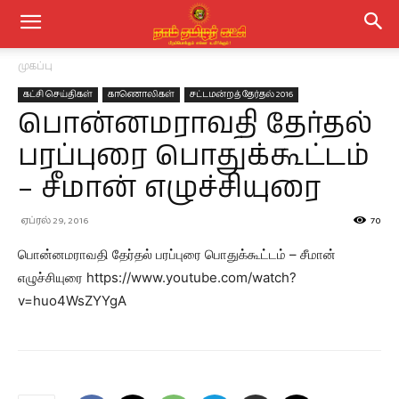
முகப்பு
கட்சி செய்திகள்
காணொலிகள்
சட்டமன்றத் தேர்தல் 2016
பொன்னமராவதி தேர்தல்
பரப்புரை பொதுக்கூட்டம்
– சீமான் எழுச்சியுரை
ஏப்ரல் 29, 2016
70
பொன்னமராவதி தேர்தல் பரப்புரை பொதுக்கூட்டம் – சீமான்
எழுச்சியுரை https://www.youtube.com/watch?
v=huo4WsZYYgA