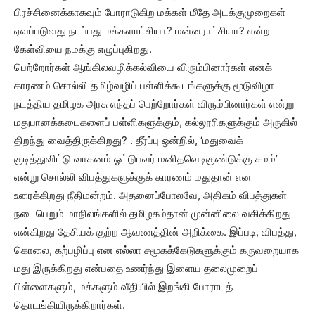
பிரச்சினைக்காகவும் போராடுகிற மக்கள் மீதே அடக்குமுறைகள்
ஏவப்படுவது நடப்பது மக்களாட்சியா? மன்னராட்சியா? என்ற
கேள்வியை நமக்கு எழுப்புகிறது.
பெற்றோர்கள் ஆங்கிலவழிக்கல்வியை விரும்பினார்கள் எனக்
காரணம் சொல்லி தமிழ்வழிப் பள்ளிக்கூடங்களுக்கு மூடுவிழா
நடத்திய தமிழக அரசு எந்தப் பெற்றோர்கள் விரும்பினார்கள் என்று
மதுபானக்கடைகளைப் பள்ளிகளுக்கும், கல்லூரிகளுக்கும் அருகில்
திறந்து வைத்திருக்கிறது? . தீர்ப்பு ஒன்றில், ‘மதுவைக்
குடித்துவிட்டு வாகனம் ஓட்டுபவர் மனிதவெடிகுண்டுக்கு சமம்’
என்று சொல்லி விபத்துகளுக்குக் காரணம் மதுதான் என
உரைக்கிறது நீதிமன்றம். அதனைப்போலவே, அதிகம் விபத்துகள்
நடைபெறும் மாநிலங்களில் தமிழகம்தான் முன்னிலை வகிக்கிறது
என்கிறது தேசியக் குற்ற ஆவணத்தின் அறிக்கை. இப்படி, விபத்து,
கொலை, கற்பழிப்பு என எல்லா சமூகக்கேடுகளுக்கும் கருவறையாக
மது இருக்கிறது என்பதை உணர்ந்து இளைய தலைமுறைப்
பிள்ளைகளும், மக்களும் வீதியில் இறங்கி போராடத்
தொடங்கியிருக்கிறார்கள்.