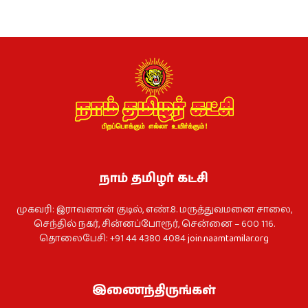
நாம் தமிழர் கட்சி
முகவரி: இராவணன் குடில், எண்.8. மருத்துவமனை சாலை,
செந்தில் நகர், சின்னப்போரூர், சென்னை – 600 116.
தொலைபேசி: +91 44 4380 4084
join.naamtamilar.org
இணைந்திருங்கள்