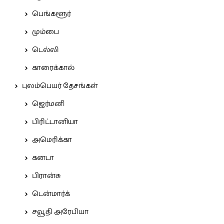
பெங்களூர்
மும்பை
டெல்லி
காரைக்கால்
புலம்பெயர் தேசங்கள்
ஜெர்மனி
பிரிட்டானியா
அமெரிக்கா
கனடா
பிரான்சு
டென்மார்க்
சவூதி அரேபியா