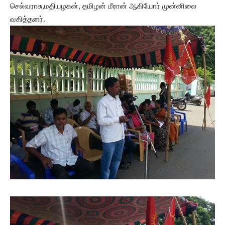
செல்வராசு,மதியழகன், தமிழன் மீரான் ஆகியோர் முன்னிலை
வகித்தனர்.