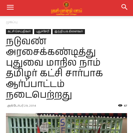
முகப்பு
கட்சி செய்திகள்
புதுச்சேரி
இந்தியக் கிளைகள்
நடுவண்
அரசைக்கண்டித்து
புதுவை மாநில நாம்
தமிழர் கட்சி சார்பாக
ஆர்ப்பாட்டம்
நடைபெற்றது
அக்டோபர் 29, 2014
67