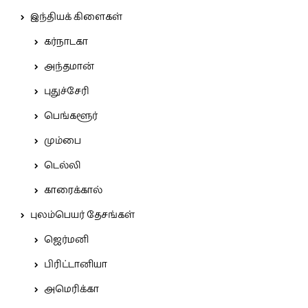
இந்தியக் கிளைகள்
கர்நாடகா
அந்தமான்
புதுச்சேரி
பெங்களூர்
மும்பை
டெல்லி
காரைக்கால்
புலம்பெயர் தேசங்கள்
ஜெர்மனி
பிரிட்டானியா
அமெரிக்கா