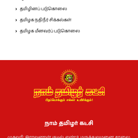
தமிழினப் படுகொலை
தமிழக நதிநீர் சிக்கல்கள்
தமிழக மீனவர்ப் படுகொலை
நாம் தமிழர் கட்சி
முகவரி: இராவணன் குடில், எண்.8. மருத்துவமனை சாலை,