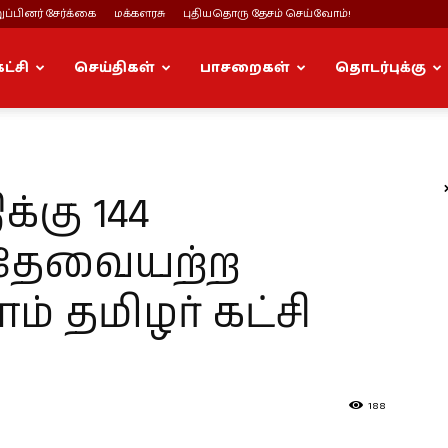
ப்பினர் சேர்க்கை
மக்களரசு
புதியதொரு தேசம் செய்வோம்!
கட்சி
செய்திகள்
பாசறைகள்
தொடர்புக்கு
்கு 144
 தேவையற்ற
ம் தமிழர் கட்சி
188