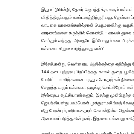
இதுமட்டுமின்றி, தேவர் ஜெயந்திக்கு வரும் மக்கள
விதித்திருப்பதும் கண்டனத்திற்குரியது. தென்னாட்ட
வாடகை வாகனங்களில்தான் பெருமளவிற்கு வருகின
காரணங்களை கருத்தில் கொண்டு – காவல் துறை 
செய்தும் வந்தது. அதையே இப்போதும் கடைபிடிக்க
மக்களை சிறுமைபடுத்துவது ஏன்?
இதேபோன்று, வெள்ளைய ஆதிக்கத்தை எதிர்த்து போர
144 தடையுத்தரவு பிறப்பித்தது காவல் துறை. பூலி
போரிட்ட மாவீரர்களான மருது சகோதரர்கள் நினைவு
செலுத்த வரும் மக்களை ஒழுங்கு செய்கிறோம் என்
இன்றைய ஆட்சியாளர்களும், இதற்கு முன்பிருந்த 
ஜெயந்தியன்று பசும்பொன் முத்துராமலிங்கத் தேவர
மீது பேரன்பும், மரியாதையும் கொண்டுள்ள தென்
அவமானப்படுத்துகின்றனர். இதனை எவ்வாறு சகி
எனவே தமிழக முதலமைச்சர் ஓ.பன்னீர் செல்வம் அ