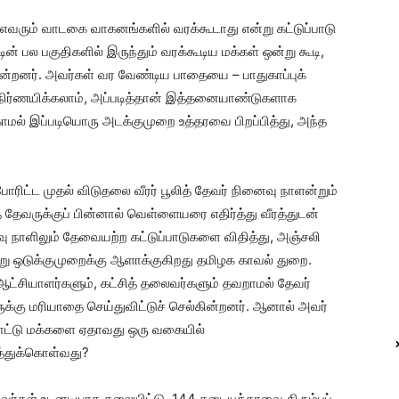
் எவரும் வாடகை வாகனங்களில் வரக்கூடாது என்று கட்டுப்பாடு
ின் பல பகுதிகளில் இருந்தும் வரக்கூடிய மக்கள் ஒன்று கூடி,
்றனர். அவர்கள் வர வேண்டிய பாதையை – பாதுகாப்புக்
நிர்ணயிக்கலாம், அப்படித்தான் இத்தனையாண்டுகளாக
ாமல் இப்படியொரு அடக்குமுறை உத்தரவை பிறப்பித்து, அந்த
ிட்ட முதல் விடுதலை வீரர் பூலித் தேவர் நினைவு நாளன்றும்
த் தேவருக்குப் பின்னால் வெள்ளையரை எதிர்த்து வீரத்துடன்
 நாளிலும் தேவையற்ற கட்டுப்பாடுகளை விதித்து, அஞ்சலி
று ஒடுக்குமுறைக்கு ஆளாக்குகிறது தமிழக காவல் துறை.
ஆட்சியாளர்களும், கட்சித் தலைவர்களும் தவறாமல் தேவர்
ுக்கு மரியாதை செய்துவிட்டுச் செல்கின்றனர். ஆனால் அவர்
னாட்டு மக்களை ஏதாவது ஒரு வகையில்
த்துக்கொள்வது?
வர்கள் உடனடியாக தலையிட்டு, 144 தடையுத்தரவை திரும்பப்