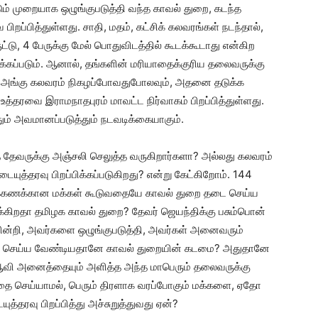
ம் முறையாக ஒழுங்குபடுத்தி வந்த காவல் துறை, கடந்த
்பித்துள்ளது. சாதி, மதம், கட்சிக் கலவரங்கள் நடந்தால்,
ட்டு, 4 பேருக்கு மேல் பொதுவிடத்தில் கூடக்கூடாது என்கிற
்பிக்கப்படும். ஆனால், தங்களின் மரியாதைக்குரிய தலைவருக்கு
 அங்கு கலவரம் நிகழப்போவதுபோலவும், அதனை தடுக்க
த்தரவை இராமநாதபுரம் மாவட்ட நிர்வாகம் பிறப்பித்துள்ளது.
தும் அவமானப்படுத்தும் நடவடிக்கையாகும்.
த் தேவருக்கு அஞ்சலி செலுத்த வருகிறார்களா? அல்லது கலவரம்
யுத்தரவு பிறப்பிக்கப்படுகிறது? என்று கேட்கிறோம். 144
ாயிரக்கணக்கான மக்கள் கூடுவதையே காவல் துறை தடை செய்ய
்கிறதா தமிழக காவல் துறை? தேவர் ஜெயந்திக்கு பசும்பொன்
டுமின்றி, அவர்களை ஒழுங்குபடுத்தி, அவர்கள் அனைவரும்
ுதி செய்ய வேண்டியதானே காவல் துறையின் கடமை? அதுதானே
 ஆவி அனைத்தையும் அளித்த அந்த மாபெரும் தலைவருக்கு
ை செய்யாமல், பெரும் திரளாக வரப்போகும் மக்களை, ஏதோ
்தரவு பிறப்பித்து அச்சுறுத்துவது ஏன்?