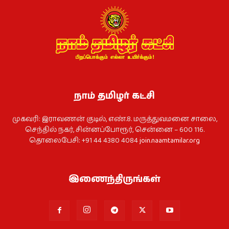
நாம் தமிழர் கட்சி
முகவரி: இராவணன் குடில், எண்.8. மருத்துவமனை சாலை,
செந்தில் நகர், சின்னப்போரூர், சென்னை – 600 116.
தொலைபேசி: +91 44 4380 4084
join.naamtamilar.org
இணைந்திருங்கள்