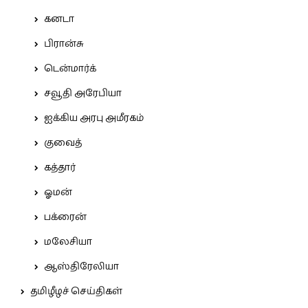
கனடா
பிரான்சு
டென்மார்க்
சவூதி அரேபியா
ஐக்கிய அரபு அமீரகம்
குவைத்
கத்தார்
ஓமன்
பக்ரைன்
மலேசியா
ஆஸ்திரேலியா
தமிழீழச் செய்திகள்