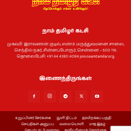
நாம் தமிழர் கட்சி
முகவரி: இராவணன் குடில், எண்.8. மருத்துவமனை சாலை,
செந்தில் நகர், சின்னப்போரூர், சென்னை – 600 116.
தொலைபேசி: +91 44 4380 4084
join.naamtamilar.org
இணைந்திருங்கள்
உறுப்பினர் சேர்க்கை
‘துளி’ திட்டம்
தரவிறக்கப் பகுதி
செய்திகள் அனுப்ப
வலையொளி
மாத இதழ்
செயற்பாட்டு வரைவு
தனியுரிமைக் கொள்கை