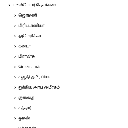
புலம்பெயர் தேசங்கள்
ஜெர்மனி
பிரிட்டானியா
அமெரிக்கா
கனடா
பிரான்சு
டென்மார்க்
சவூதி அரேபியா
ஐக்கிய அரபு அமீரகம்
குவைத்
கத்தார்
ஓமன்