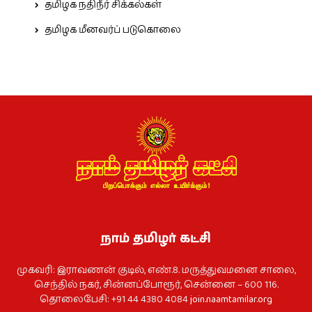
தமிழக நதிநீர் சிக்கல்கள்
தமிழக மீனவர்ப் படுகொலை
நாம் தமிழர் கட்சி
முகவரி: இராவணன் குடில், எண்.8. மருத்துவமனை சாலை,
செந்தில் நகர், சின்னப்போரூர், சென்னை – 600 116.
தொலைபேசி: +91 44 4380 4084
join.naamtamilar.org