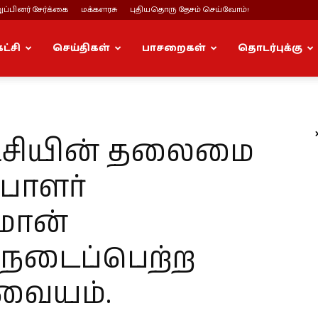
ப்பினர் சேர்க்கை
மக்களரசு
புதியதொரு தேசம் செய்வோம்!
கட்சி
செய்திகள்
பாசறைகள்
தொடர்புக்கு
கட்சியின் தலைமை
பாளர்
ீமான்
நடைப்பெற்ற
வையம்.