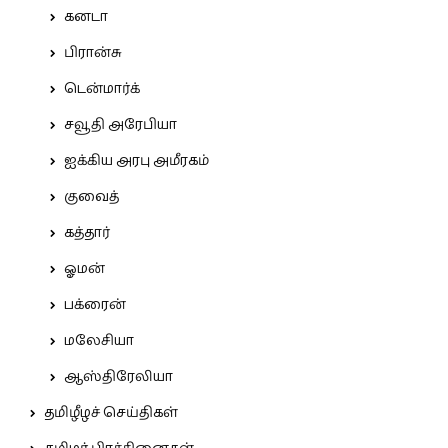
கனடா
பிரான்சு
டென்மார்க்
சவூதி அரேபியா
ஐக்கிய அரபு அமீரகம்
குவைத்
கத்தார்
ஓமன்
பக்ரைன்
மலேசியா
ஆஸ்திரேலியா
தமிழீழச் செய்திகள்