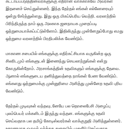
கட்டாயப்படுத்தினவர்களுக்கு எதிரான வாக்காகவே அவர்கள்
இதனைச் செய்துள்ளனர். இந்த தேர்தல் எங்கள் எல்லோரையும்
ஒன்று சேர்த்துள்ளது. இது ஒரு மிகப்பெரிய வெற்றி. வரலாற்றில்
பிரிந்திருந்த நாம் ஒரு அலகாக ஜனநாயக முறைப்படி
ஒற்றுமையாக்கப்பட்டுள்ளோம். இதிலிருந்து முன்னேறும்போது எமது
ஒற்றுமை வரலாற்றில் பிரதிபலிக்க வேண்டும்.
மாகாண சபையில் எங்களுக்கு எதிர்கட்சியாக வருகின்ற ஒரு
சிலரிடமும் எங்களுடன் இணைந்து செயலாற்றுங்கள் என்று
கோருகின்றோம். அரசாங்கத்தின் உதவிகளும் எங்களுக்கு தேவை.
ஆனால் எங்களுடைய தனித்துவத்தை நாங்கள் பேண வேண்டும்.
எங்களது ஒற்றுமைக்கு முன்னுரிமை அளித்து முன்னேற உதவி புரிய
வேண்டும்.
தேர்தல் முடிவுகள் வந்தவுடனேயே பல தொலைபேசி அழைப்பு
புலம்பெயர் மக்களிடம் இருந்து வந்தன. எங்களுக்கு உதவி
செய்வதாக பல தமிழ் கோடிஸ்வரர்கள் வாக்குறுதி அளித்துள்ளனர்.
உதாணமாக ஒருவர் வர்த்தக துறையில் முதலீடு செய்வதாக