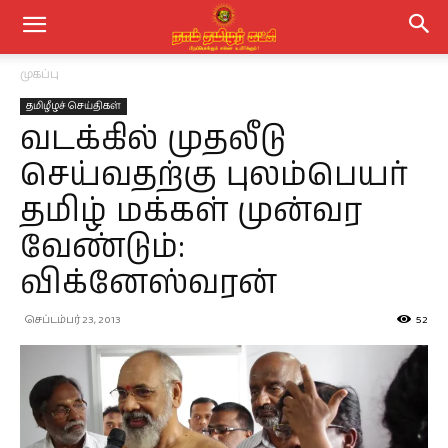
முகப்பு
தமிழீழச் செய்திகள்
வடக்கில் முதலீடு
செய்வதற்கு புலம்பெயர்
தமிழ் மக்கள் முன்வர
வேண்டும்:
விக்னேஸ்வரன்
செப்டம்பர் 23, 2013
52