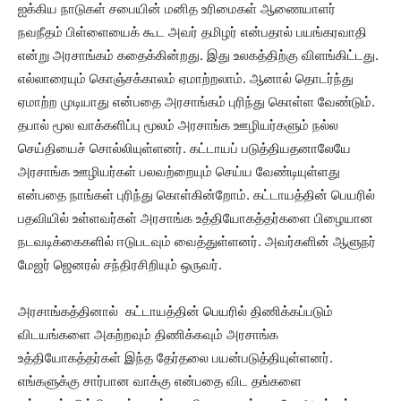
ஐக்கிய நாடுகள் சபையின் மனித உரிமைகள் ஆணையாளர்
நவநீதம் பிள்ளையைக் கூட அவர் தமிழர் என்பதால் பயங்கரவாதி
என்று அரசாங்கம் கதைக்கின்றது. இது உலகத்திற்கு விளங்கிட்டது.
எல்லாரையும் கொஞ்சக்காலம் ஏமாற்றலாம். ஆனால் தொடர்ந்து
ஏமாற்ற முடியாது என்பதை அரசாங்கம் புரிந்து கொள்ள வேண்டும்.
தபால் மூல வாக்களிப்பு மூலம் அரசாங்க ஊழியர்களும் நல்ல
செய்தியைச் சொல்லியுள்ளனர். கட்டாயப் படுத்தியதனாலேயே
அரசாங்க ஊழியர்கள் பலவற்றையும் செய்ய வேண்டியுள்ளது
என்பதை நாங்கள் புரிந்து கொள்கின்றோம். கட்டாயத்தின் பெயரில்
பதவியில் உள்ளவர்கள் அரசாங்க உத்தியோகத்தர்களை பிழையான
நடவடிக்கைகளில் ஈடுபடவும் வைத்துள்ளனர். அவர்களின் ஆளுநர்
மேஜர் ஜெனரல் சந்திரசிறியும் ஒருவர்.
அரசாங்கத்தினால் கட்டாயத்தின் பெயரில் திணிக்கப்படும்
விடயங்களை அகற்றவும் திணிக்கவும் அரசாங்க
உத்தியோகத்தர்கள் இந்த தேர்தலை பயன்படுத்தியுள்ளனர்.
எங்களுக்கு சார்பான வாக்கு என்பதை விட தங்களை