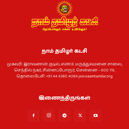
நாம் தமிழர் கட்சி
முகவரி: இராவணன் குடில், எண்.8. மருத்துவமனை சாலை,
செந்தில் நகர், சின்னப்போரூர், சென்னை – 600 116.
தொலைபேசி: +91 44 4380 4084
join.naamtamilar.org
இணைந்திருங்கள்