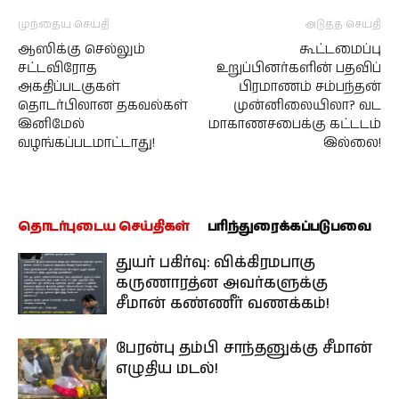
முந்தைய செய்தி
அடுத்த செய்தி
ஆஸிக்கு செல்லும்
கூட்டமைப்பு
சட்டவிரோத
உறுப்பினர்களின் பதவிப்
அகதிப்படகுகள்
பிரமாணம் சம்பந்தன்
தொடர்பிலான தகவல்கள்
முன்னிலையிலா? வட
இனிமேல்
மாகாணசபைக்கு கட்டடம்
வழங்கப்படமாட்டாது!
இல்லை!
தொடர்புடைய செய்திகள்
பரிந்துரைக்கப்படுபவை
துயர் பகிர்வு: விக்கிரமபாகு
கருணாரத்ன அவர்களுக்கு
சீமான் கண்ணீர் வணக்கம்!
பேரன்பு தம்பி சாந்தனுக்கு சீமான்
எழுதிய மடல்!