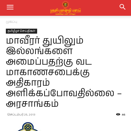
முகப்பு
தமிழீழச் செய்திகள்
மாவீரர் துயிலும்
இல்லங்களை
அமைப்பதற்கு வட
மாகாணசபைக்கு
அதிகாரம்
அளிக்கப்போவதில்லை –
அரசாங்கம்
செப்டம்பர் 25, 2013
46