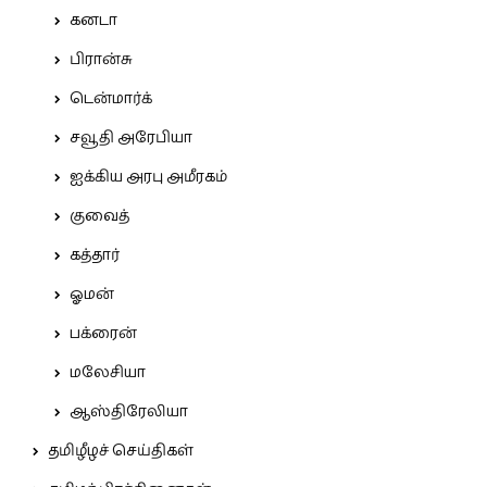
கனடா
பிரான்சு
டென்மார்க்
சவூதி அரேபியா
ஐக்கிய அரபு அமீரகம்
குவைத்
கத்தார்
ஓமன்
பக்ரைன்
மலேசியா
ஆஸ்திரேலியா
தமிழீழச் செய்திகள்