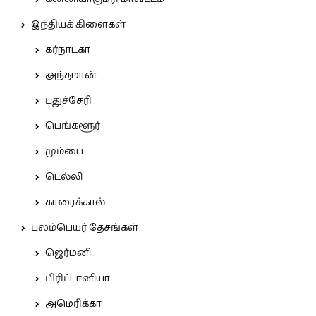
இந்தியக் கிளைகள்
கர்நாடகா
அந்தமான்
புதுச்சேரி
பெங்களூர்
மும்பை
டெல்லி
காரைக்கால்
புலம்பெயர் தேசங்கள்
ஜெர்மனி
பிரிட்டானியா
அமெரிக்கா