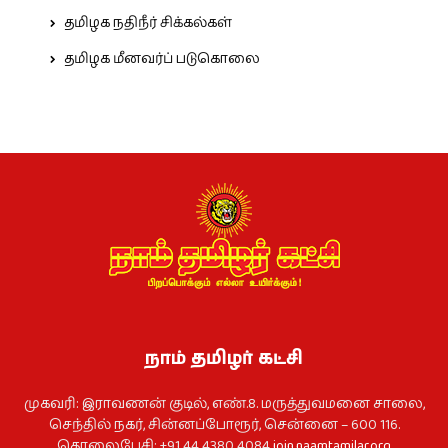
தமிழக நதிநீர் சிக்கல்கள்
தமிழக மீனவர்ப் படுகொலை
நாம் தமிழர் கட்சி
முகவரி: இராவணன் குடில், எண்.8. மருத்துவமனை சாலை,
செந்தில் நகர், சின்னப்போரூர், சென்னை – 600 116.
தொலைபேசி: +91 44 4380 4084
join.naamtamilar.org