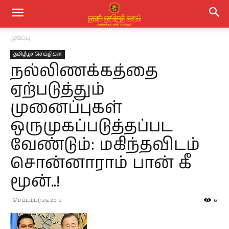
முகப்பு
தமிழீழச் செய்திகள்
நல்லிணக்கத்தை
ஏற்படுத்தும்
முனைப்புகள்
ஒருமுகப்படுத்தப்பட
வேண்டும்: மகிந்தவிடம்
சொன்னாராம் பான் கீ
மூன்..!
செப்டம்பர் 26, 2013
61