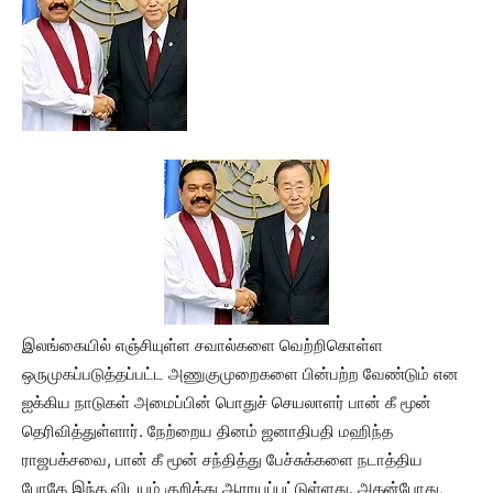
இலங்கையில் எஞ்சியுள்ள சவால்களை வெற்றிகொள்ள
ஒருமுகப்படுத்தப்பட்ட அணுகுமுறைகளை பின்பற்ற வேண்டும் என
ஐக்கிய நாடுகள் அமைப்பின் பொதுச் செயலாளர் பான் கீ மூன்
தெரிவித்துள்ளார். நேற்றைய தினம் ஜனாதிபதி மஹிந்த
ராஜபக்சவை, பான் கீ மூன் சந்தித்து பேச்சுக்களை நடாத்திய
போதே இந்த விடயம் குறித்து ஆராயப்பட்டுள்ளது. அதன்போது,