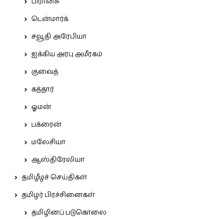
பிரான்சு
டென்மார்க்
சவூதி அரேபியா
ஐக்கிய அரபு அமீரகம்
குவைத்
கத்தார்
ஓமன்
பக்ரைன்
மலேசியா
ஆஸ்திரேலியா
தமிழீழச் செய்திகள்
தமிழர் பிரச்சினைகள்
தமிழினப் படுகொலை