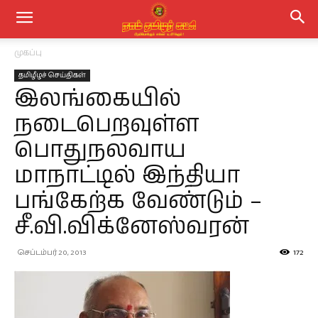
முகப்பு
தமிழீழச் செய்திகள்
இலங்கையில்
நடைபெறவுள்ள
பொதுநலவாய
மாநாட்டில் இந்தியா
பங்கேற்க வேண்டும் –
சீ.வி.விக்னேஸ்வரன்
செப்டம்பர் 20, 2013
172