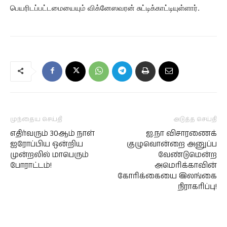
பெயரிடப்பட்டமையையும் விக்னேஸவரன் சுட்டிக்காட்டியுள்ளார்.
முந்தைய செய்தி
அடுத்த செய்தி
எதிர்வரும் 30ஆம் நாள்
ஐ.நா விசாரணைக்
ஐரோப்பிய ஒன்றிய
குழுவொன்றை அனுப்ப
முன்றலில் மாபெரும்
வேண்டுமென்ற
போராட்டம்!
அமெரிக்காவின்
கோரிக்கையை இலங்கை
நிராகரிப்பு!