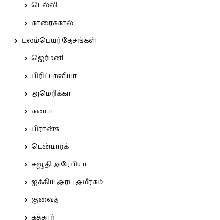
டெல்லி
காரைக்கால்
புலம்பெயர் தேசங்கள்
ஜெர்மனி
பிரிட்டானியா
அமெரிக்கா
கனடா
பிரான்சு
டென்மார்க்
சவூதி அரேபியா
ஐக்கிய அரபு அமீரகம்
குவைத்
கத்தார்