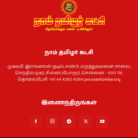
நாம் தமிழர் கட்சி
முகவரி: இராவணன் குடில், எண்.8. மருத்துவமனை சாலை,
செந்தில் நகர், சின்னப்போரூர், சென்னை – 600 116.
தொலைபேசி: +91 44 4380 4084
join.naamtamilar.org
இணைந்திருங்கள்