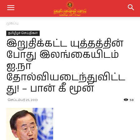
முகப்பு
தமிழீழச் செய்திகள்
இறுதிக்கட்ட யுத்தத்தின்
போது இலங்கையிடம்
ஐ.நா
தோல்வியடைந்துவிட்ட
து! – பான் கீ மூன்
செப்டம்பர் 25, 2013
58