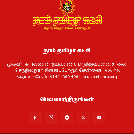
நாம் தமிழர் கட்சி
முகவரி: இராவணன் குடில், எண்.8. மருத்துவமனை சாலை,
செந்தில் நகர், சின்னப்போரூர், சென்னை – 600 116.
தொலைபேசி: +91 44 4380 4084
join.naamtamilar.org
இணைந்திருங்கள்