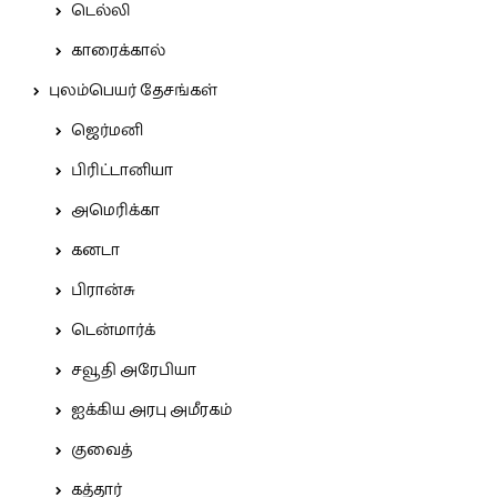
டெல்லி
காரைக்கால்
புலம்பெயர் தேசங்கள்
ஜெர்மனி
பிரிட்டானியா
அமெரிக்கா
கனடா
பிரான்சு
டென்மார்க்
சவூதி அரேபியா
ஐக்கிய அரபு அமீரகம்
குவைத்
கத்தார்