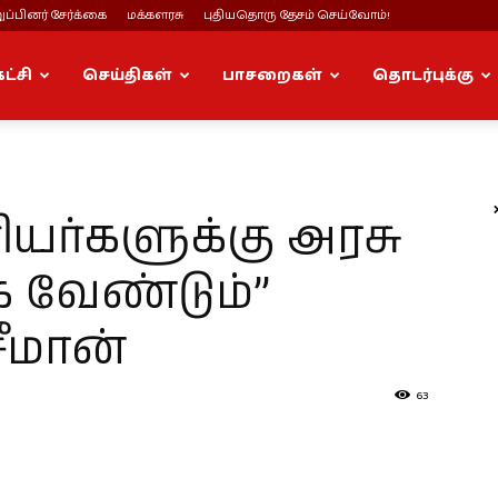
ப்பினர் சேர்க்கை
மக்களரசு
புதியதொரு தேசம் செய்வோம்!
கட்சி
செய்திகள்
பாசறைகள்
தொடர்புக்கு
யர்களுக்கு அரசு
வேண்டும்”
ீமான்
63