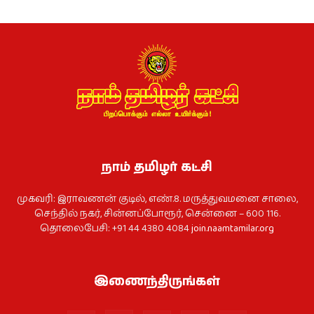
நாம் தமிழர் கட்சி
முகவரி: இராவணன் குடில், எண்.8. மருத்துவமனை சாலை,
செந்தில் நகர், சின்னப்போரூர், சென்னை – 600 116.
தொலைபேசி: +91 44 4380 4084
join.naamtamilar.org
இணைந்திருங்கள்