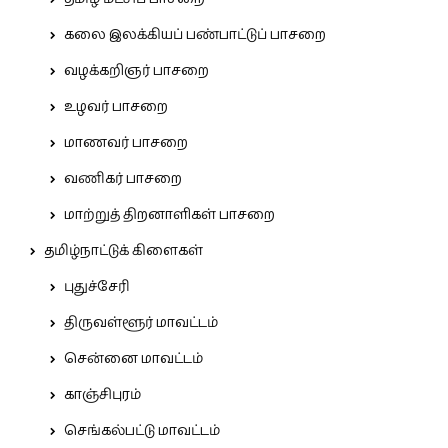
கலை இலக்கியப் பண்பாட்டுப் பாசறை
வழக்கறிஞர் பாசறை
உழவர் பாசறை
மாணவர் பாசறை
வணிகர் பாசறை
மாற்றுத் திறனாளிகள் பாசறை
தமிழ்நாட்டுக் கிளைகள்
புதுச்சேரி
திருவள்ளூர் மாவட்டம்
சென்னை மாவட்டம்
காஞ்சிபுரம்
செங்கல்பட்டு மாவட்டம்