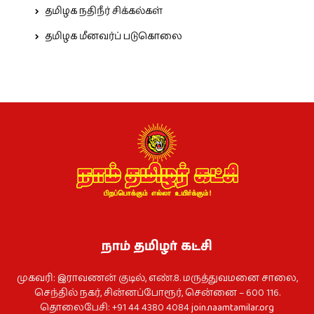
தமிழக நதிநீர் சிக்கல்கள்
தமிழக மீனவர்ப் படுகொலை
நாம் தமிழர் கட்சி
முகவரி: இராவணன் குடில், எண்.8. மருத்துவமனை சாலை,
செந்தில் நகர், சின்னப்போரூர், சென்னை – 600 116.
தொலைபேசி: +91 44 4380 4084
join.naamtamilar.org