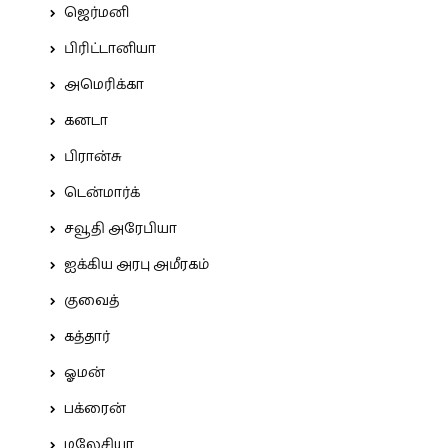
ஜெர்மனி
பிரிட்டானியா
அமெரிக்கா
கனடா
பிரான்சு
டென்மார்க்
சவூதி அரேபியா
ஐக்கிய அரபு அமீரகம்
குவைத்
கத்தார்
ஓமன்
பக்ரைன்
மலேசியா