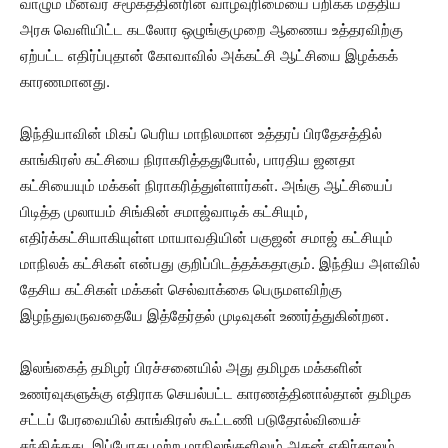
வாழும் மீனவர் சமூகத்தினரின் வாழ்வுரிமையை பறிக்க மத்திய
அரசு வெளியிட்ட கடலோர ஒழுங்குமுறை ஆணைய உத்தரவிற்கு
ஏற்பட்ட எதிர்ப்புதான் கோவாவில் அக்கட்சி ஆட்சியை இழக்கக்
காரணமானது.
இந்தியாவின் மிகப் பெரிய மாநிலமான உத்தரப் பிரதேசத்தில்
காங்கிரஸ் கட்சியை நிராகரித்ததுபோல், பாரதிய ஜனதா
கட்சியையும் மக்கள் நிராகரித்துள்ளார்கள். அங்கு ஆட்சியைப்
பிடித்த முலாயம் சிங்கின் சமாஜ்வாடிக் கட்சியும்,
எதிர்க்கட்சியாகியுள்ள மாயாவதியின் பகுஜன் சமாஜ் கட்சியும்
மாநிலக் கட்சிகள் என்பது குறிப்பிடத்தக்கதாகும். இந்திய அளவில்
தேசிய கட்சிகள் மக்கள் செல்வாக்கை பெருமளவிற்கு
இழந்துவருவதையே இத்தேர்தல் முடிவுகள் உணர்த்துகின்றன.
இலங்கைத் தமிழர் பிரச்சனையில் அது தமிழக மக்களின்
உணர்வுகளுக்கு எதிராக செயல்பட்ட காரணத்தினால்தான் தமிழக
சட்டப் பேரவையில் காங்கிரஸ் கூட்டணி படுதோல்வியைச்
சந்தித்தது. இப்போது மற்ற மாநிலங்களிலும் அதன் எதிர்காலம்