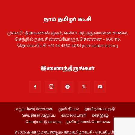
நாம் தமிழர் கட்சி
முகவரி: இராவணன் குடில், எண்.8. மருத்துவமனை சாலை,
செந்தில் நகர், சின்னப்போரூர், சென்னை – 600 116.
தொலைபேசி: +91 44 4380 4084
join.naamtamilar.org
இணைந்திருங்கள்
உறுப்பினர் சேர்க்கை
‘துளி’ திட்டம்
தரவிறக்கப் பகுதி
செய்திகள் அனுப்ப
வலையொளி
மாத இதழ்
செயற்பாட்டு வரைவு
தனியுரிமைக் கொள்கை
© 2026 ஆக்கமும் பேணலும்: நாம் தமிழர் கட்சி - செய்திப்பிரிவு