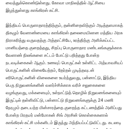
வைத்துக்கொண்டுள்ளது. கோவா மாநிலத்தில் ஆட்சியை
இழந்துள்ளது காங்கிரஸ் கட்சி.
இந்தியப் பொருளாதாரத்திற்கும், தன்னிறைவிற்கும் அடித்தளமாகத்
திகழும் வேளாண்மையை காங்கிரஸ் தலைமையிலான மத்திய அரசு
நிராகரித்து வருவதற்கு அத்தாட்சியே, உரத்திற்கு அளிக்கப்பட்ட
மானியத்தை குறைத்தது, சிறப்பு பொருளாதார மண்டலங்களுக்காக
வேளாண் நிலங்களை சட்டம் போட்டு பறித்தது போன்ற
நடவடிக்கைகள் ஆகும். உணவுப் பொருட்கள் உள்ளிட்ட அத்யாவசியப்
பொருட்களின் விலையேற்றம், தேர்தல் முடிந்தவுடன்
எரிபொருட்களின் விலைகளை உயர்த்துவது, பன்னாட்டு, இந்திய
பெரு நிறுவனங்களின் வளர்ச்சிக்காக வரிச் சலுகைகளை
வழங்குவது, மக்களையும், உள்நாட்டுத் தொழில் நிறுவனங்களையும்
இருட்டில் தள்ளிவிட்டு, பன்னாட்டு நிறுவனங்களுக்கு 24 மணி
நேரமும் தடையற்ற மின்சாரத்தை குறைந்த கட்டணத்தில் அளிப்பது
போன்ற பிரதமர் மன்மோகன் சிங் அரசின் கொள்கைகளால்
காங்கிரஸ் கட்சி மக்களிடம் இருந்து அந்நியப்பட்டுவிட்டது. கடலாடி