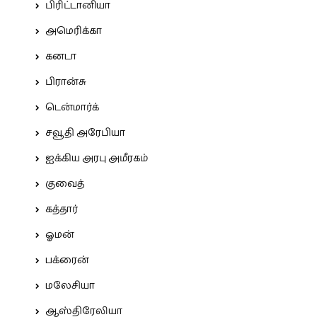
பிரிட்டானியா
அமெரிக்கா
கனடா
பிரான்சு
டென்மார்க்
சவூதி அரேபியா
ஐக்கிய அரபு அமீரகம்
குவைத்
கத்தார்
ஓமன்
பக்ரைன்
மலேசியா
ஆஸ்திரேலியா