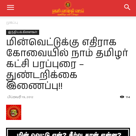
முகப்பு
இந்தியக் கிளைகள்
மின்வெட்டுக்கு எதிராக
கோவையில் நாம் தமிழர்
கட்சி பரப்புரை –
துண்டறிக்கை
இணைப்பு!!
பிப்ரவரி 19, 2012
114