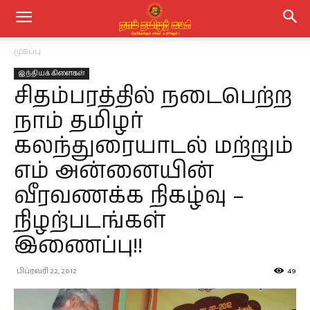
முகப்பு
இந்தியக் கிளைகள்
சிதம்பரத்தில் நடைபெற்ற
நாம் தமிழர்
கலந்துரையாடல் மற்றும்
எம் அன்னையின்
வீரவணக்க நிகழ்வு –
நிழற்படங்கள்
இணைப்பு!!
பிப்ரவரி 22, 2012
49