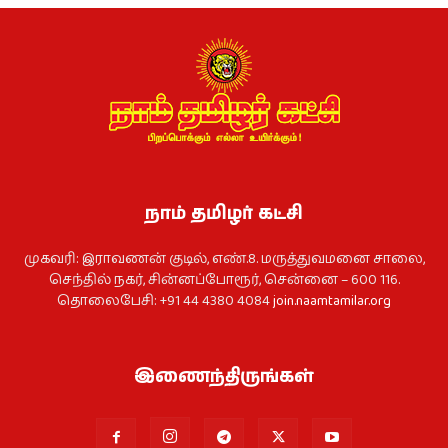
நாம் தமிழர் கட்சி
முகவரி: இராவணன் குடில், எண்.8. மருத்துவமனை சாலை,
செந்தில் நகர், சின்னப்போரூர், சென்னை – 600 116.
தொலைபேசி: +91 44 4380 4084
join.naamtamilar.org
இணைந்திருங்கள்