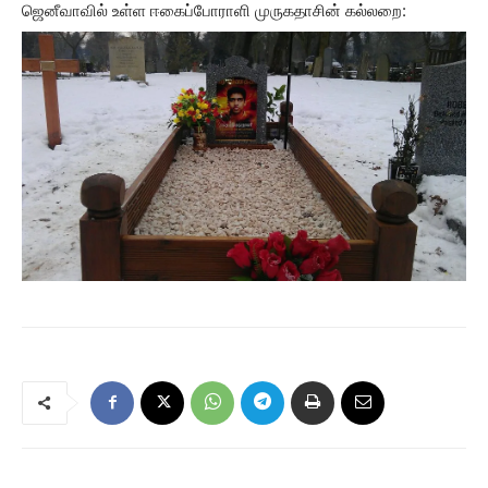
ஜெனீவாவில் உள்ள ஈகைப்போராளி முருகதாசின் கல்லறை: