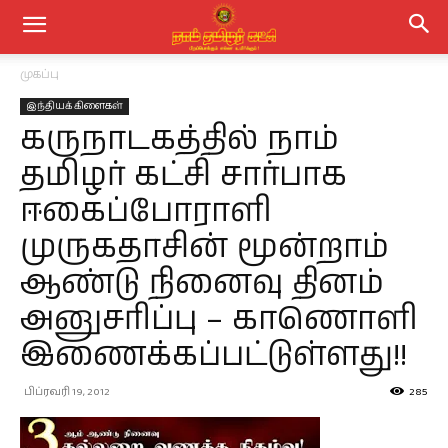
முகப்பு
இந்தியக் கிளைகள்
கருநாடகத்தில் நாம்
தமிழர் கட்சி சார்பாக
ஈகைப்போராளி
முருகதாசின் மூன்றாம்
ஆண்டு நினைவு தினம்
அனுசரிப்பு – காணொளி
இணைக்கப்பட்டுள்ளது!!
பிப்ரவரி 19, 2012
285