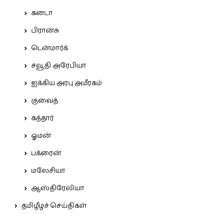
கனடா
பிரான்சு
டென்மார்க்
சவூதி அரேபியா
ஐக்கிய அரபு அமீரகம்
குவைத்
கத்தார்
ஓமன்
பக்ரைன்
மலேசியா
ஆஸ்திரேலியா
தமிழீழச் செய்திகள்