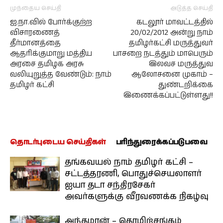
முந்தைய செய்தி
அடுத்த செய்தி
ஐ.நா.வில் போர்க்குற்ற
கடலூர் மாவட்டத்தில்
விசாரணைத்
20/02/2012 அன்று நாம்
தீர்மானத்தை
தமிழர்கட்சி மருத்துவர்
ஆதரிக்குமாறு மத்திய
பாசறை நடத்தும் மாபெரும்
அரசை தமிழக அரசு
இலவச மருத்துவ
வலியுறுத்த வேண்டும்: நாம்
ஆலோசனை முகாம் –
தமிழர் கட்சி
துண்டறிக்கை
இணைக்கப்பட்டுள்ளது!!
தொடர்புடைய செய்திகள்
பரிந்துரைக்கப்படுபவை
தங்கவயல் நாம் தமிழர் கட்சி –
சட்டத்தரணி, பொதுச்செயலாளர்
ஐயா தடா சந்திரசேகர்
அவர்களுக்கு வீரவணக்க நிகழ்வு
அந்தமான் – தொழிற்சங்கம்