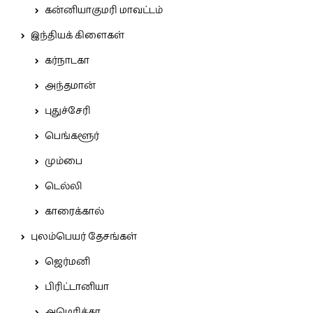
கன்னியாகுமரி மாவட்டம்
இந்தியக் கிளைகள்
கர்நாடகா
அந்தமான்
புதுச்சேரி
பெங்களூர்
மும்பை
டெல்லி
காரைக்கால்
புலம்பெயர் தேசங்கள்
ஜெர்மனி
பிரிட்டானியா
அமெரிக்கா