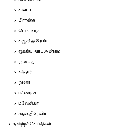
கனடா
பிரான்சு
டென்மார்க்
சவூதி அரேபியா
ஐக்கிய அரபு அமீரகம்
குவைத்
கத்தார்
ஓமன்
பக்ரைன்
மலேசியா
ஆஸ்திரேலியா
தமிழீழச் செய்திகள்