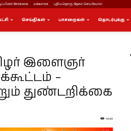
ப்பினர் சேர்க்கை
மக்களரசு
புதியதொரு தேசம் செய்வோம்!
கட்சி
செய்திகள்
பாசறைகள்
தொடர்புக்கு
மிழர் இளைஞர்
கூட்டம் –
்றும் துண்டறிக்கை
1049