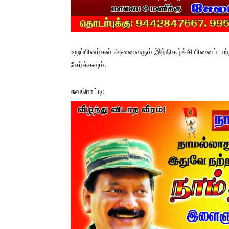
உறுப்பினர்கள் அனைவரும் இந்நிகழ்ச்சியினைப் 
சேர்க்கவும்.
சுவரொட்டி: