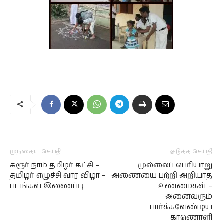
முந்தைய செய்தி
அடுத்த செய்தி
கரூர் நாம் தமிழர் கட்சி –
முல்லைப் பெரியாறு
தமிழர் எழுச்சி வார விழா –
அணையை பற்றி அறியாத
படங்கள் இணைப்பு
உண்மைகள் –
அனைவரும்
பார்க்கவேண்டிய
காணொளி