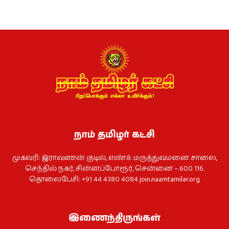
நாம் தமிழர் கட்சி
முகவரி: இராவணன் குடில், எண்.8. மருத்துவமனை சாலை,
செந்தில் நகர், சின்னப்போரூர், சென்னை – 600 116.
தொலைபேசி: +91 44 4380 4084
join.naamtamilar.org
இணைந்திருங்கள்