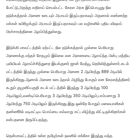
போட்டு,அதற்கு எதிராய் செயல்பட்ட கேரள அரசு இப்பொழுது நில
நடுக்கத்தால் அணை உடையும் அபாயம் இருப்பதாகவும் அதனால் எண்ணற்ற
மக்கள் உயிரிழக்கும் அபாயம் இருப்பதாகவும் பல வழிகளில் புதிய விஷமப்
பிரச்சாரத்தினை ஆரம்பித்துள்ளது.
இடுக்கி மாவட்டத்தில் ஏற்பட்ட நில நடுக்கத்தால் முல்லை பெரியாறு
அணைக்கு எந்தச் சேதமும் இல்லை என அணையை ஆராய்ந்த பின்பு மத்திய
புவியியல் ஆராய்ச்சித்துறை இயக்குனர் ஜான் மேத்யூ தெரிவித்துள்ளார்.கடல்
மட்டத்தில் இருந்து முல்லை பெரியாறு அணை 2 ஆயிரத்து 889 அடியில்
இருக்கிறது.ஆனால் அணை உடைந்தால் அழிந்து போகும் என கேரளத்த்தினர்
கூறும் குமுளிப்பகுதி கடல் மட்டத்தில் இருந்து 3 ஆயிரத்து 100
அடியிலும்,வண்டிப்பெரியாறு 3 ஆயிரத்து 350 அடியிலும்,பாம்பனாறு 3
ஆயிரத்து 750 அடியிலும் இருக்கிறது.இது ஒன்றே போதும் மலையாளிகள்
தண்ணீரில் வடிகட்டிய பொய்யை எவ்வாறு கட்டவிழ்த்து விட்டிருக்கிறார்கள்
என்பதனை நிரூபிப்பதற்கு.
தென்மாவட்டத்தில் உள்ள தமிழர்கள் நலனில் எங்கோ இருந்து வந்த