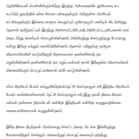
ஆங்கிலேயன் பென்னிக்குக்கிற்கு இருந்த அக்கறையில் துளியளவு கூட
கூப்பிடு தூரத்தில் உள்ள கேரள மக்களுக்கும் அங்குள்ள அரசியல்
கட்சிகளுக்கும் இல்லை.மாறாக வெறுப்பும் குரோதமும் மண்டிக் கிடக்கிறது.
ஆனால் தமிழ்நாட்டில் இருந்து மின்சாரம்,மீன்,கறி,அரிசி,உப்பு
,புளி,மணல் என
தொடர்ந்து சுரண்டிக் கொழுக்கின்றனர்.அங்கிருந்து கொழுத்தது போதாது
என்று இங்கு வந்தும் சுரண்டுகின்றனர்.ஆனால் பதிலுக்கு தமிழக
விவசாயிகளின் வாழ்விற்குத் தேவையான தண்ணீரைத் தர
மறுக்கின்றனர்.தண்ணீரைத் தர மறுப்பவர்கள் தான் இங்குள்ள விவசாயிகள்
விளைவிக்கும் பொருட்களினால் உயிர் வாழ்கின்றனர்.
சர்வ தேசியம் பேசும் கம்யூனிஸ்டுகள்ஆட்சி செய்தாலும் சரி,இந்திய தேசியம்
பேசும் காங்கிரசுக்காரன் ஆட்சி செய்தாலும் சரி,இது தான் நிலை.கேரள
மக்கள் தன்னை திராவிடன் என்றோ இந்தியன் என்றோ கருதுவதில்லை.
மலையாளிகளாகக் கருதுகின்றனர்.
இதே நிலை நீடித்தால் அவர்களது கொட்டத்தை அடக்க இங்கிருந்து
கேரளாவிற்குச் செல்லும் அனைத்துப் பொருட்களையும் தடுத்து