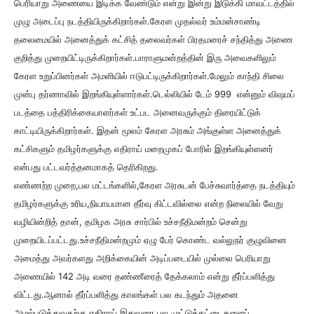
பெரியாறு அணையை இடிக்க வேண்டும் என்று இன்று இடுக்கி மாவட்டத்தில்
முழு அடைப்பு நடத்தியிருக்கிறார்கள்.கேரள முதல்வர் உம்மன்சாண்டி
தலைமையில் அனைத்துக் கட்சித் தலைவர்கள் பிரதமரைச் சந்தித்து அணை
குறித்து முறையிட்டிருக்கிறார்கள்.பாராளு
மன்றத்தின் இரு அவைகளிலும்
கேரள உறுப்பினர்கள் அமளியில் ஈடுபட்டிருக்கிறார்கள்.மேலும் காந்தி சிலை
முன்பு தர்ணாவில் இறங்கியுள்ளார்கள்.டெல்லியில் டேம் 999 என்னும் விஷமப்
படத்தை பத்திரிக்கையாளர்கள் உட்பட அனைவருக்கும் திரையிட்டுக்
காட்டியிருக்கிறார்கள். இதன் மூலம் கேரள அரசும் அங்குள்ள அனைத்துக்
கட்சிகளும் தமிழர்களுக்கு எதிராய் மறைமுகப் போரில் இறங்கியுள்ளனர்
என்பது பட்டவர்த்தனமாகத் தெரிகிறது.
எண்ணற்ற முறை,பல மட்டங்களில்,கேரள அரசுடன் பேச்சுவார்த்தை நடத்தியும்
தமிழர்களுக்கு உரிய,நியாயமான தீர்வு கிட்டவில்லை என்ற நிலையில் வேறு
வழியின்றித் தான், தமிழக அரசு சார்பில் உச்சநீதிமன்றம் சென்று
முறையிடப்பட்டது.உச்சநீதிமன்றமு
ம் ஏழு பேர் கொண்ட வல்லுநர் குழுவினை
அமைத்து அவர்களது அறிக்கையின் அடிப்படையில் முல்லை பெரியாறு
அணையில் 142 அடி வரை தண்ணீரைத் தேக்கலாம் என்று தீர்ப்பளித்து
விட்டது.ஆனால் தீர்ப்பளித்து காலங்கள் பல கடந்தும் அதனை
அமல்படுத்துவதற்கு எதிராய் இதுவரை பல முட்டுக்கட்டைகளைப்