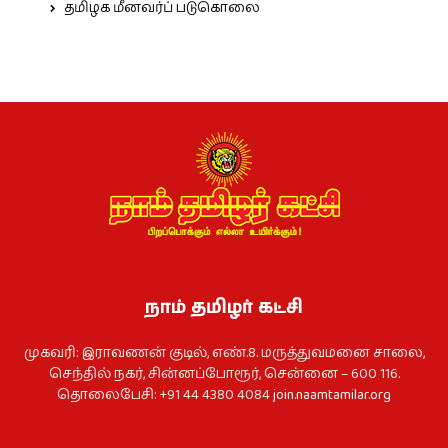
தமிழக மீனவர்ப் படுகொலை
நாம் தமிழர் கட்சி
முகவரி: இராவணன் குடில், எண்.8. மருத்துவமனை சாலை,
செந்தில் நகர், சின்னப்போரூர், சென்னை – 600 116.
தொலைபேசி: +91 44 4380 4084
join.naamtamilar.org