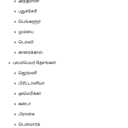
அந்தமான்
புதுச்சேரி
பெங்களூர்
மும்பை
டெல்லி
காரைக்கால்
புலம்பெயர் தேசங்கள்
ஜெர்மனி
பிரிட்டானியா
அமெரிக்கா
கனடா
பிரான்சு
டென்மார்க்