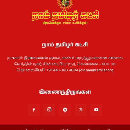
நாம் தமிழர் கட்சி
முகவரி: இராவணன் குடில், எண்.8. மருத்துவமனை சாலை,
செந்தில் நகர், சின்னப்போரூர், சென்னை – 600 116.
தொலைபேசி: +91 44 4380 4084
join.naamtamilar.org
இணைந்திருங்கள்