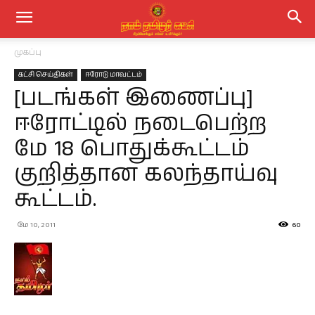
முகப்பு
கட்சி செய்திகள்
ஈரோடு மாவட்டம்
[படங்கள் இணைப்பு]
ஈரோட்டில் நடைபெற்ற
மே 18 பொதுக்கூட்டம்
குறித்தான கலந்தாய்வு
கூட்டம்.
மே 10, 2011
60