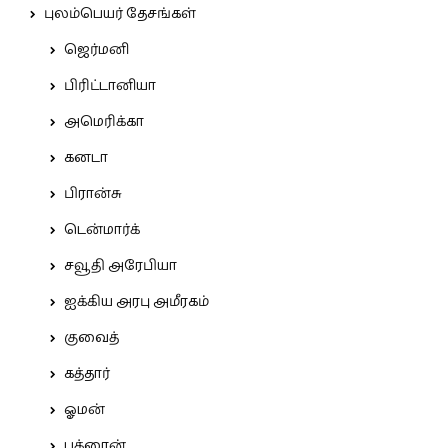
புலம்பெயர் தேசங்கள்
ஜெர்மனி
பிரிட்டானியா
அமெரிக்கா
கனடா
பிரான்சு
டென்மார்க்
சவூதி அரேபியா
ஐக்கிய அரபு அமீரகம்
குவைத்
கத்தார்
ஓமன்
பக்ரைன்