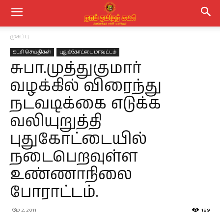
முகப்பு
கட்சி செய்திகள்
புதுக்கோட்டை மாவட்டம்
சுபா.முத்துகுமார்
வழக்கில் விரைந்து
நடவடிக்கை எடுக்க
வலியுறுத்தி
புதுகோட்டையில்
நடைபெறவுள்ள
உண்ணாநிலை
போராட்டம்.
மே 2, 2011
189