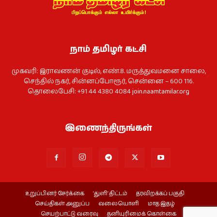
நாம் தமிழர் கட்சி
முகவரி: இராவணன் குடில், எண்.8. மருத்துவமனை சாலை,
செந்தில் நகர், சின்னப்போரூர், சென்னை – 600 116.
தொலைபேசி: +91 44 4380 4084
join.naamtamilar.org
இணைந்திருங்கள்
உறுப்பினர் சேர்க்கை
‘துளி’ திட்டம்
தரவிறக்கப் பகுதி
செய்திகள் அனுப்ப
வலையொளி
மாத இதழ்
செயற்பாட்டு வரைவு
தனியுரிமைக் கொள்கை