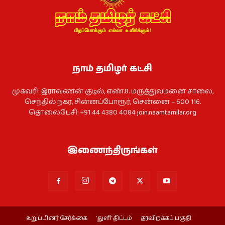
நாம் தமிழர் கட்சி
முகவரி: இராவணன் குடில், எண்.8. மருத்துவமனை சாலை,
செந்தில் நகர், சின்னப்போரூர், சென்னை – 600 116.
தொலைபேசி: +91 44 4380 4084
join.naamtamilar.org
இணைந்திருங்கள்
உறுப்பினர் சேர்க்கை
‘துளி’ திட்டம்
தரவிறக்கப் பகுதி