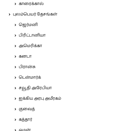
காரைக்கால்
புலம்பெயர் தேசங்கள்
ஜெர்மனி
பிரிட்டானியா
அமெரிக்கா
கனடா
பிரான்சு
டென்மார்க்
சவூதி அரேபியா
ஐக்கிய அரபு அமீரகம்
குவைத்
கத்தார்
ஓமன்