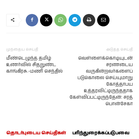
முந்தைய செய்தி
அடுத்த செய்தி
மீண்டெழுந்த தமிழ்
வெள்ளைக்கொடியுடன்
உணர்வில் சிதறுண்ட
சரணடைய
காங்கிரசு.-மணி செந்தில்
வருகின்றவர்களைப்
படுகொலை செய்யுமாறு
கோத்தாபய
உத்தரவிட்டிருந்ததாக
கேள்விப்பட்டிருந்தேன்: சரத்
பொன்சேகா
தொடர்புடைய செய்திகள்
பரிந்துரைக்கப்படுபவை