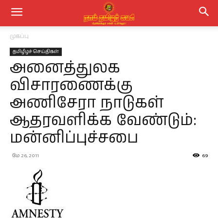
முகப்பு
தமிழீழச் செய்திகள்
அனைத்துலக
விசாரணைக்கு
அணிசேரா நாடுகள்
ஆதரவளிக்க வேண்டும்:
மன்னிப்புச்சபை
மே 26, 2011
69