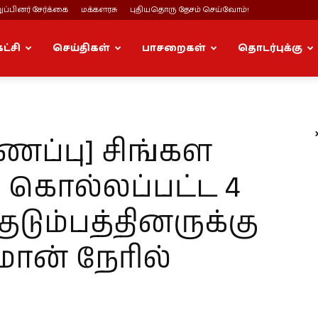
ப்பினர் சேர்க்கை
மக்களரசு
புதியதொரு தேசம் செய்வோம்!
கட்சி
செய்திகள்
பாசறைகள்
தொடர்புக்கு
ப்பு] சிங்கள
 கொல்லப்பட்ட 4
ுடும்பத்தினருக்கு
மான் நேரில்