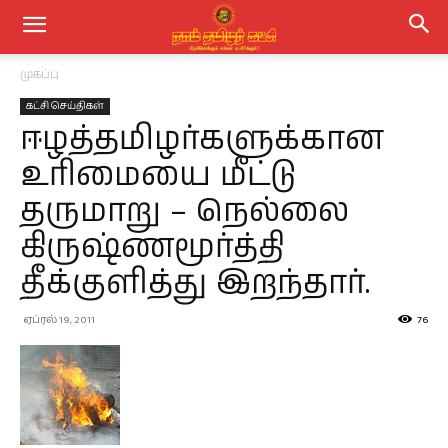
முகப்பு
கட்சி செய்திகள்
ஈழத்தமிழர்களுக்கான
உரிமையை மீட்டு
தருமாறு – நெல்லை
கிருஷ்ணமூர்த்தி
தீக்குளித்து இறந்தார்.
ஏப்ரல் 19, 2011
76