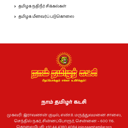
தமிழக நதிநீர் சிக்கல்கள்
தமிழக மீனவர்ப் படுகொலை
நாம் தமிழர் கட்சி
முகவரி: இராவணன் குடில், எண்.8. மருத்துவமனை சாலை,
செந்தில் நகர், சின்னப்போரூர், சென்னை – 600 116.
தொலைபேசி: +91 44 4380 4084
join.naamtamilar.org