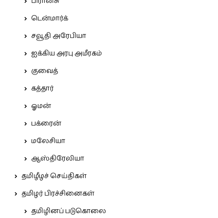
பிரான்சு
டென்மார்க்
சவூதி அரேபியா
ஐக்கிய அரபு அமீரகம்
குவைத்
கத்தார்
ஓமன்
பக்ரைன்
மலேசியா
ஆஸ்திரேலியா
தமிழீழச் செய்திகள்
தமிழர் பிரச்சினைகள்
தமிழினப் படுகொலை