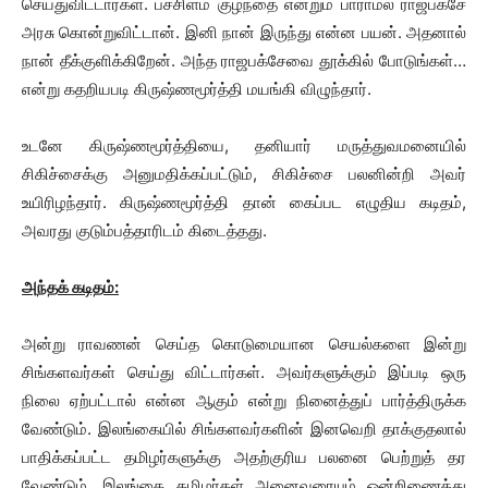
செய்துவிட்டார்கள். பச்சிளம் குழந்தை என்றும் பாராமல் ராஜபக்சே
அரசு கொன்றுவிட்டான். இனி நான் இருந்து என்ன பயன். அதனால்
நான் தீக்குளிக்கிறேன். அந்த ராஜபக்சேவை தூக்கில் போடுங்கள்…
என்று கதறியபடி கிருஷ்ணமூர்த்தி மயங்கி விழுந்தார்.
உடனே கிருஷ்ணமூர்த்தியை, தனியார் மருத்துவமனையில்
சிகிச்சைக்கு அனுமதிக்கப்பட்டும், சிகிச்சை பலனின்றி அவர்
உயிரிழந்தார். கிருஷ்ணமூர்த்தி தான் கைப்பட எழுதிய கடிதம்,
அவரது குடும்பத்தாரிடம் கிடைத்தது.
அந்தக் கடிதம்:
அன்று ராவணன் செய்த கொடுமையான செயல்களை இன்று
சிங்களவர்கள் செய்து விட்டார்கள். அவர்களுக்கும் இப்படி ஒரு
நிலை ஏற்பட்டால் என்ன ஆகும் என்று நினைத்துப் பார்த்திருக்க
வேண்டும். இலங்கையில் சிங்களவர்களின் இனவெறி தாக்குதலால்
பாதிக்கப்பட்ட தமிழர்களுக்கு அதற்குரிய பலனை பெற்றுத் தர
வேண்டும். இலங்கை தமிழர்கள் அனைவரையும் ஒன்றிணைத்து