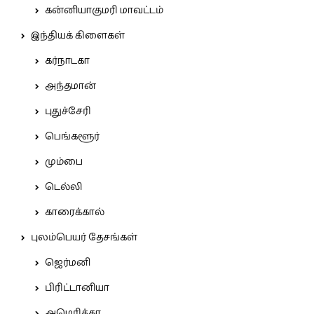
கன்னியாகுமரி மாவட்டம்
இந்தியக் கிளைகள்
கர்நாடகா
அந்தமான்
புதுச்சேரி
பெங்களூர்
மும்பை
டெல்லி
காரைக்கால்
புலம்பெயர் தேசங்கள்
ஜெர்மனி
பிரிட்டானியா
அமெரிக்கா