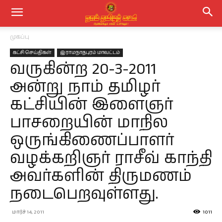
முகப்பு
கட்சி செய்திகள்
இராமநாதபுரம் மாவட்டம்
வருகின்ற 20-3-2011
அன்று நாம் தமிழர்
கட்சியின் இளைஞர்
பாசறையின் மாநில
ஒருங்கிணைப்பாளர்
வழக்கறிஞர் ராசீவ் காந்தி
அவர்களின் திருமணம்
நடைபெறவுள்ளது.
மார்ச் 14, 2011
1011