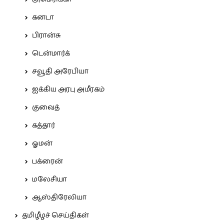
கனடா
பிரான்சு
டென்மார்க்
சவூதி அரேபியா
ஐக்கிய அரபு அமீரகம்
குவைத்
கத்தார்
ஓமன்
பக்ரைன்
மலேசியா
ஆஸ்திரேலியா
தமிழீழச் செய்திகள்