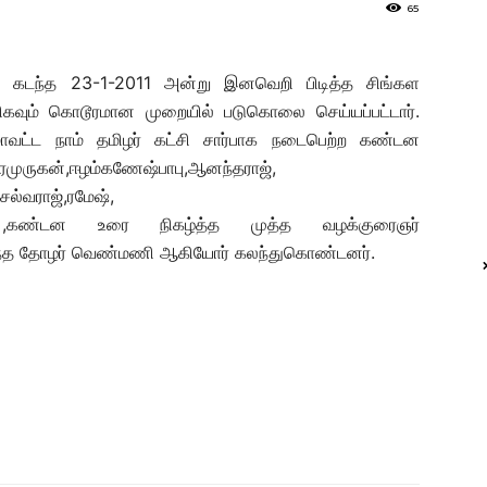
65
ை கடந்த 23-1-2011 அன்று இனவெறி பிடித்த சிங்கள
ிகவும் கொடூரமான முறையில் படுகொலை செய்யப்பட்டார்.
்ட நாம் தமிழர் கட்சி சார்பாக நடைபெற்ற கண்டன
வீரமுருகன்,ஈழம்கணேஷ்பாபு,ஆனந்தராஜ்,
ல்வராஜ்,ரமேஷ்,
களும் ,கண்டன உரை நிகழ்த்த முத்த வழக்குரைஞர்
ர்ந்த தோழர் வெண்மணி ஆகியோர் கலந்துகொண்டனர்.