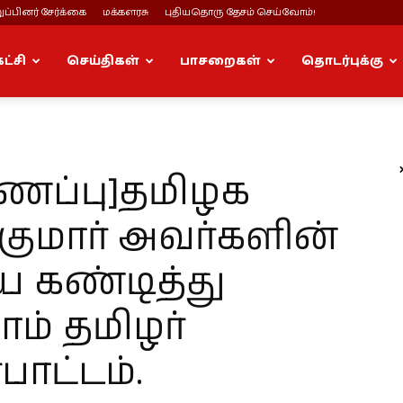
ப்பினர் சேர்க்கை
மக்களரசு
புதியதொரு தேசம் செய்வோம்!
கட்சி
செய்திகள்
பாசறைகள்
தொடர்புக்கு
ைப்பு]தமிழக
குமார் அவர்களின்
கண்டித்து
் தமிழர்
பாட்டம்.