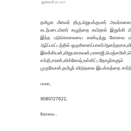
ஜனவரி 25, 2011
தமிழக மீனவர் திரு.ஜெயக்குமார் அவர்கள
கடற்படையினர் கழுத்தை கயிறால் இறுக்கி ம
இந்த படுகொலையை கண்டித்து கோவை மாவட
ஆர்ப்பாட்டத்தில் ஒருகினைப்பாளர்ஆனந்தராசு,
இலக்கியன்,விஜயராகவன்,பாலாஜி,பெஞ்சமின்,செ
சக்தி,சரண்,விக்னேஷ்,உள்ளிட்டதோழர்
முருகேசன்,தமிழர் விடுதலை இயக்கத்தை சா
பாலா,
9080127622,
கோவை .