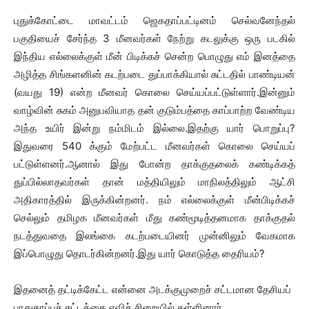
புதுக்கோட்டை மாவட்டம் ஜெகதாப்பட்டினம் செல்வனேந்தல்
பகுதியைச் சேர்ந்த 3 மீனவர்கள் நேற்று கடலுக்கு ஒரு படகில்
இந்திய எல்லைக்குள் மீன் பிடிக்கச் சென்ற பொழுது எம் இனத்தை
அழித்த சிங்களனின் கடற்படை துப்பாக்கியால் சுட்டதில் பாண்டியன்
(வயது 19) என்ற மீனவர் கொலை செய்யப்பட்டுள்ளார்.இன்னும்
வாழ்வின் சுகம் அனுபவியாத தன் குடும்பத்தை காப்பாற்ற வேண்டிய
அந்த உயிர் இன்று நம்மிடம் இல்லை.இதற்கு யார் பொறுப்பு?
இதுவரை 540 க்கும் மேற்பட்ட மீனவர்கள் கொலை செய்யப்
பட்டுள்ளனர்.ஆனால் இது போன்ற தாக்குதலைக் கண்டிக்கத்
துப்பில்லாதவர்கள் தான் மத்தியிலும் மாநிலத்திலும் ஆட்சி
அதிகாரத்தில் இருக்கின்றனர். நம் எல்லைக்குள் மீன்பிடிக்கச்
செல்லும் தமிழக மீனவர்கள் மீது கண்மூடித்தனமாக தாக்குதல்
நடத்துவதை இலங்கை கடற்படையினர் முன்னிலும் வேகமாக
இப்பொழுது தொடர்கின்றனர்.இது யார் கொடுத்த தைரியம்?
இதனைத் தட்டிக்கேட்ட என்னை அடக்குமுறைச் சட்டமான தேசியப்
பாதுகாப்புச் சட்டத்தை ஏவிச் சிறையில் தள்ளினார்