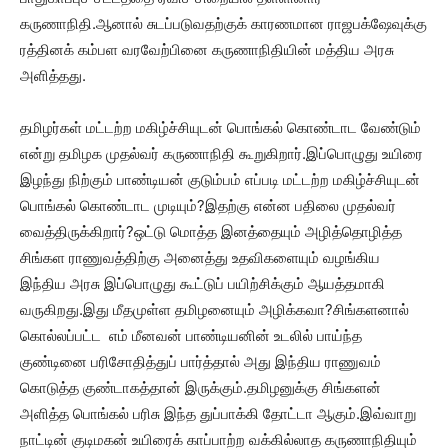
கருணாநிதி.ஆனால் சுடப்படுவதற்குக் காரணமான ராஜபக்‌ஷேவுக்கு
ரத்தினக் கம்பள வரவேற்பினை கருணாநிதியின் மத்திய அரசு
அளித்தது.
தமிழர்கள் மட்டற்ற மகிழ்ச்சியுடன் பொங்கல் கொண்டாட வேண்டும்
என்று தமிழக முதல்வர் கருணாநிதி கூறுகிறார்.இப்பொழுது உயிரை
இழந்து நிற்கும் பாண்டியன் குடும்பம் எப்படி மட்டற்ற மகிழ்ச்சியுடன்
பொங்கல் கொண்டாட முடியும்?இதற்கு என்ன பதிலை முதல்வர்
வைத்திருக்கிறார்?ஒட்டு மொத்த இனத்தையும் அழித்தொழித்த
சிங்கள ராணுவத்திற்கு அனைத்து உதவிகளையும் வழங்கிய
இந்திய அரசு இப்பொழுது கூட்டுப் பயிற்சிக்கும் ஆயத்தமாகி
வருகிறது.இது மீதமுள்ள தமிழனையும் அழிக்கவா?சிங்களனால்
கொல்லப்பட்ட எம் மீனவன் பாண்டியனின் உடலில் பாய்ந்த
குண்டினை பரிசோதித்துப் பார்த்தால் அது இந்திய ராணுவம்
கொடுத்த குண்டாகத்தான் இருக்கும்.தமிழனுக்கு சிங்களன்
அளித்த பொங்கல் பரிசு இந்த துப்பாக்கி தோட்டா ஆகும்.இவ்வாறு
நாட்டின் குடிமகன் உயிரைக் காப்பாற்ற வக்கில்லாத கருணாநிதியும்