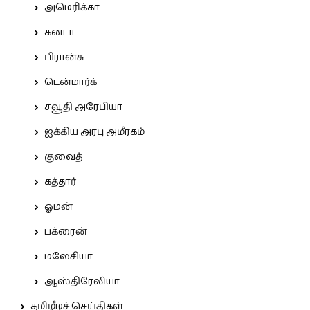
அமெரிக்கா
கனடா
பிரான்சு
டென்மார்க்
சவூதி அரேபியா
ஐக்கிய அரபு அமீரகம்
குவைத்
கத்தார்
ஓமன்
பக்ரைன்
மலேசியா
ஆஸ்திரேலியா
தமிழீழச் செய்திகள்