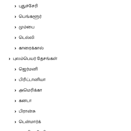
புதுச்சேரி
பெங்களூர்
மும்பை
டெல்லி
காரைக்கால்
புலம்பெயர் தேசங்கள்
ஜெர்மனி
பிரிட்டானியா
அமெரிக்கா
கனடா
பிரான்சு
டென்மார்க்