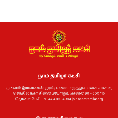
நாம் தமிழர் கட்சி
முகவரி: இராவணன் குடில், எண்.8. மருத்துவமனை சாலை,
செந்தில் நகர், சின்னப்போரூர், சென்னை – 600 116.
தொலைபேசி: +91 44 4380 4084
join.naamtamilar.org