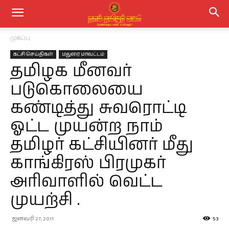
முகப்பு
கட்சி செய்திகள்
மதுரை மாவட்டம்
தமிழக மீனவர்
படுகொலையை
கண்டித்து சுவரொட்டி
ஓட்ட முயன்ற நாம்
தமிழர் கட்சியினர் மீது
காங்கிரஸ் பிரமுகர்
அரிவாளில் வெட்ட
முயற்சி .
ஜனவரி 27, 2011
53