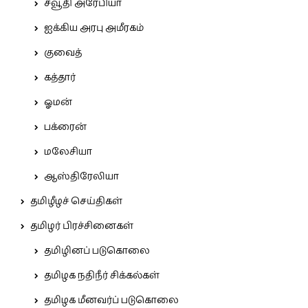
சவூதி அரேபியா
ஐக்கிய அரபு அமீரகம்
குவைத்
கத்தார்
ஓமன்
பக்ரைன்
மலேசியா
ஆஸ்திரேலியா
தமிழீழச் செய்திகள்
தமிழர் பிரச்சினைகள்
தமிழினப் படுகொலை
தமிழக நதிநீர் சிக்கல்கள்
தமிழக மீனவர்ப் படுகொலை