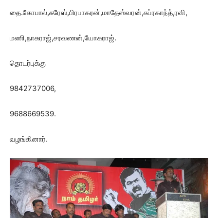
தை.கோபால்,சுரேஸ்,பிரபாகரன்,மாதேஸ்வரன்,சுப்ரகாந்த்,ரவி,
மணி,நாகராஜ்,சரவணன்,யோகராஜ்.
தொடர்புக்கு
9842737006,
9688669539.
வழங்கினார்.