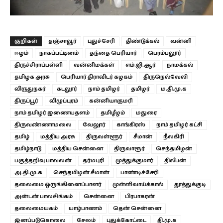
குறிகள்
தஞ்சாவூர்
புதுச்சேரி
திண்டுக்கல்
வன்னி
ஈழம்
நாகப்பட்டினம்
தந்தை பெரியார்
பெரம்பலூர்
திருச்சிராப்பள்ளி
வன்னிமக்கள்
எம்.ஜி.ஆர்
நாமக்கல்
தமிழக அரசு
பெரியார் திராவிடர் கழகம்
திருநெல்வேலி
விருதுநகர்
கடலூர்
நாம் தமிழர்
தமிழர்
ம.தி.மு.க
திருப்பூர்
விழுப்புரம்
கன்னியாகுமரி
நாம் தமிழர் இணையதளம்
தமிழீழம்
மதுரை
திருவண்ணாமலை
வேலூர்
காங்கிரஸ்
நாம் தமிழர் கட்சி
தமிழ்
மத்திய அரசு
திருவள்ளூர்
சீமான்
நீலகிரி
தமிழ்நாடு
மத்திய சென்னை
திருவாரூர்
செந்தமிழன்
பகுத்தறிவு பாவலன்
தர்மபுரி
முத்துக்குமார்
திலீபன்
அ.தி.மு.க
செந்தமிழன் சீமான்
பாண்டிச்சேரி
தலைமை ஒருங்கினைப்பாளர்
முள்ளிவாய்க்கால்
தூத்துக்குடி
அன்டன் பாலசிங்கம்
சென்னை
பிரபாகரன்
தலைமையகம்
யாழ்பாணம்
தென் சென்னை
இனப்படுகொலை
சேலம்
புதுக்கோட்டை
தி.மு.க