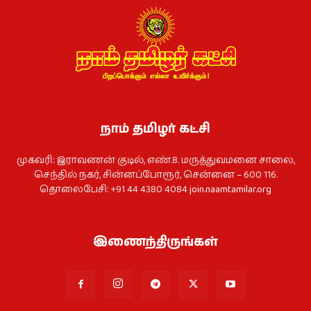
நாம் தமிழர் கட்சி
முகவரி: இராவணன் குடில், எண்.8. மருத்துவமனை சாலை,
செந்தில் நகர், சின்னப்போரூர், சென்னை – 600 116.
தொலைபேசி: +91 44 4380 4084
join.naamtamilar.org
இணைந்திருங்கள்